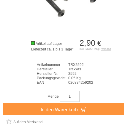
2,90
€
Artikel auf Lager
Lieferzeit ca. 1 bis 3 Tage*
inkl. MwSt. zzgl.
Versand
Artikelnummer
TRX2592
Hersteller
Traxxas
Hersteller-Nr.
2592
Packungsgewicht
0,05 Kg
EAN
020334259202
Menge
In den Warenkorb
Auf den Merkzettel