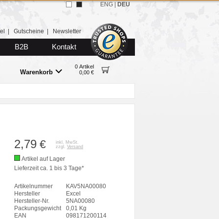
ENG
|
DEU
el
|
Gutscheine
|
Newsletter
B2B
Kontakt
0 Artikel
Warenkorb
0,00 €
2,79
€
inkl. MwSt.
zzgl.
Versand
Artikel auf Lager
Lieferzeit ca. 1 bis 3 Tage*
Artikelnummer
KAV5NA00080
Hersteller
Excel
Hersteller-Nr.
5NA00080
Packungsgewicht
0,01 Kg
EAN
098171200114