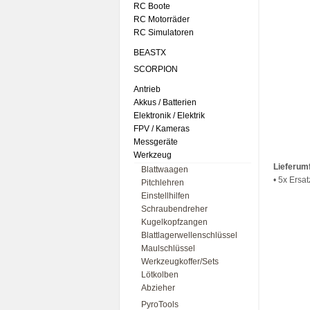
RC Boote
RC Motorräder
RC Simulatoren
BEASTX
SCORPION
Antrieb
Akkus / Batterien
Elektronik / Elektrik
FPV / Kameras
Messgeräte
Werkzeug
Lieferum
Blattwaagen
• 5x Ersa
Pitchlehren
Einstellhilfen
Schraubendreher
Kugelkopfzangen
Blattlagerwellenschlüssel
Maulschlüssel
Werkzeugkoffer/Sets
Lötkolben
Abzieher
PyroTools