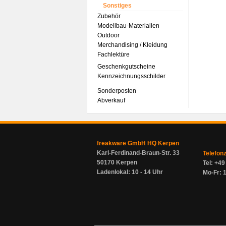
Sonstiges
Zubehör
Modellbau-Materialien
Outdoor
Merchandising / Kleidung
Fachlektüre
Geschenkgutscheine
Kennzeichnungsschilder
Sonderposten
Abverkauf
freakware GmbH HQ Kerpen
Karl-Ferdinand-Braun-Str. 33
Telefon
50170 Kerpen
Tel: +4
Ladenlokal: 10 - 14 Uhr
Mo-Fr: 1