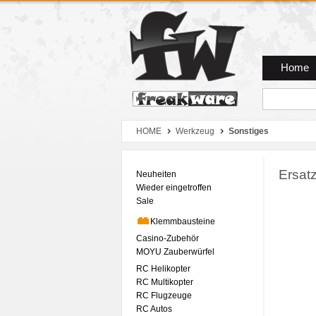
Zum Hauptmenue
Zum Seiteninhalt
Zum Warenkob
Home
HOME
Werkzeug
Sonstiges
Ersatz
Neuheiten
Wieder eingetroffen
Sale
Klemmbausteine
Casino-Zubehör
MOYU Zauberwürfel
RC Helikopter
RC Multikopter
RC Flugzeuge
RC Autos