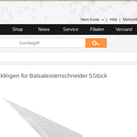
Mein Konto
|
Hilfe
|
Merkzett
Shop
News
Service
Filialen
Versand
klingen für Balsaleistenschneider 5Stück