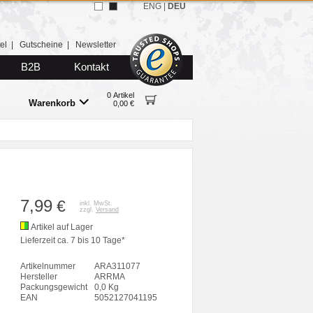
ENG
|
DEU
el
|
Gutscheine
|
Newsletter
B2B
Kontakt
0 Artikel
Warenkorb
0,00 €
7,99
€
inkl. MwSt.
zzgl.
Versand
Artikel auf Lager
Lieferzeit ca. 7 bis 10 Tage*
Artikelnummer
ARA311077
Hersteller
ARRMA
Packungsgewicht
0,0 Kg
EAN
5052127041195