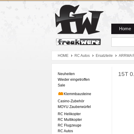
Zum Hauptmenue
Zum Seiteninhalt
Zum Warenkob
Home
HOME
RC Autos
Ersatzteile
ARRMA P
15T 0
Neuheiten
Wieder eingetroffen
Sale
Klemmbausteine
Casino-Zubehör
MOYU Zauberwürfel
RC Helikopter
RC Multikopter
RC Flugzeuge
RC Autos