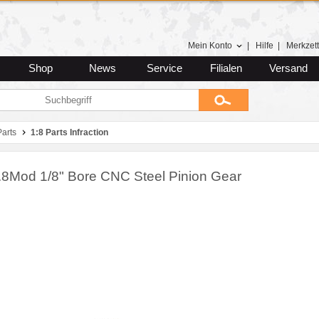
Mein Konto
|
Hilfe
|
Merkzett
Shop
News
Service
Filialen
Versand
arts
1:8 Parts Infraction
.8Mod 1/8" Bore CNC Steel Pinion Gear