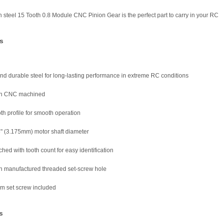
h steel 15 Tooth 0.8 Module CNC Pinion Gear is the perfect part to carry in your RC
s
and durable steel for long-lasting performance in extreme RC conditions
ion CNC machined
th profile for smooth operation
/8" (3.175mm) motor shaft diameter
ched with tooth count for easy identification
on manufactured threaded set-screw hole
m set screw included
s