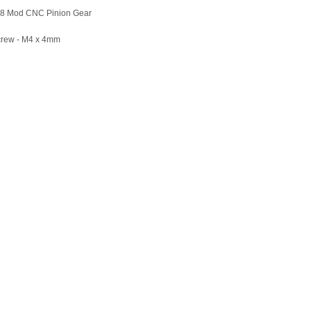
0.8 Mod CNC Pinion Gear
crew - M4 x 4mm