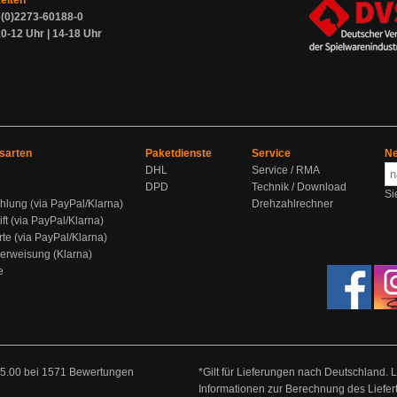
zeiten
9 (0)2273-60188-0
0-12 Uhr | 14-18 Uhr
sarten
Paketdienste
Service
Ne
DHL
Service / RMA
DPD
Technik / Download
Si
hlung (via PayPal/Klarna)
Drehzahlrechner
ift (via PayPal/Klarna)
rte (via PayPal/Klarna)
berweisung (Klarna)
e
5.00
bei
1571
Bewertungen
*Gilt für Lieferungen nach Deutschland. 
Informationen zur Berechnung des Liefer