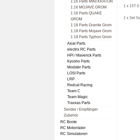
1:16 Parts MINI KRATON
1 x 15T 
1:16 MOJAVE GROM
1:16 Parts QUAKE
1 x Set S
GROM
1:18 Parts Granite Grom
1:18 Parts Mojave Grom
1:18 Parts Typhon Grom
Axial Parts
electrix RC Parts
HPI / Maverick Parts
Kyosho Parts
Modster Parts
LOSI Parts
LRP
Redcat Racing
Team C
Team Magic
Traxxas Parts
Sender / Empfänger
Zubehör
RC Boote
RC Motorräder
RC Simulatoren