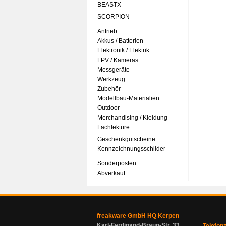
BEASTX
SCORPION
Antrieb
Akkus / Batterien
Elektronik / Elektrik
FPV / Kameras
Messgeräte
Werkzeug
Zubehör
Modellbau-Materialien
Outdoor
Merchandising / Kleidung
Fachlektüre
Geschenkgutscheine
Kennzeichnungsschilder
Sonderposten
Abverkauf
freakware GmbH HQ Kerpen
Karl-Ferdinand-Braun-Str. 33