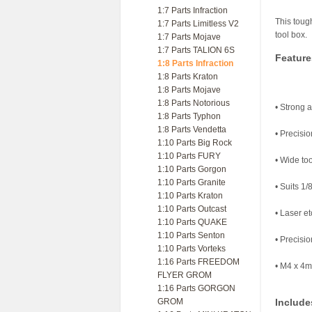
1:7 Parts Infraction
This toug
1:7 Parts Limitless V2
tool box.
1:7 Parts Mojave
1:7 Parts TALION 6S
Feature
1:8 Parts Infraction
1:8 Parts Kraton
1:8 Parts Mojave
1:8 Parts Notorious
• Strong 
1:8 Parts Typhon
1:8 Parts Vendetta
• Precis
1:10 Parts Big Rock
1:10 Parts FURY
• Wide too
1:10 Parts Gorgon
1:10 Parts Granite
• Suits 1
1:10 Parts Kraton
1:10 Parts Outcast
• Laser et
1:10 Parts QUAKE
1:10 Parts Senton
• Precisi
1:10 Parts Vorteks
1:16 Parts FREEDOM
• M4 x 4m
FLYER GROM
1:16 Parts GORGON
GROM
Include