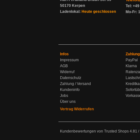
Telefon
50170 Kerpen
Tel: +4
Ladenlokal:
Heute geschlossen
Mo-Fr: 1
Infos
Zahlung
Impressum
PayPal
AGB
Klarna
Widerruf
Ratenza
Datenschutz
Lastschr
Zahlung / Versand
Kreditka
Kundeninfo
Sofortü
Jobs
Vorkass
Über uns
Vertrag Widerrufen
Kundenbewertungen von Trusted Shops
4.81
/