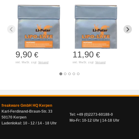
9,90
11,90
7,
€
€
inkl. MwSt. zzgl.
Versand
inkl. MwSt. zzgl.
Versand
inkl. 
freakware GmbH HQ Kerpen
Karl-Ferdinand-Braun-Str. 33
Tel: +49 (0)2273-60188-0
50170 Kerpen
Mo-Fr: 10-12 Uhr | 14-18 Uhr
Ladenlokal: 10 - 12 / 14 - 18 Uhr