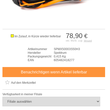
78,90
€
Im Zulauf, in Kürze wieder lieferbar
inkl. MwSt. zzgl.
Versand
Artikelnummer
SPMX50003S50H3
Hersteller
Spektrum
Packungsgewicht
0,415 Kg
EAN
605482418277
Benachrichtigen wenn Artikel lieferbar
Auf den Merkzettel
Verfügbarkeit in meiner Filiale