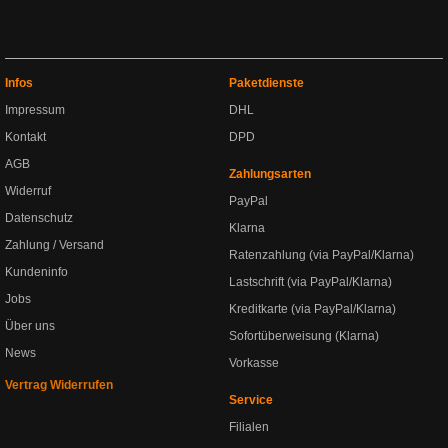
Infos
Paketdienste
Impressum
DHL
Kontakt
DPD
AGB
Zahlungsarten
Widerruf
PayPal
Datenschutz
Klarna
Zahlung / Versand
Ratenzahlung (via PayPal/Klarna)
Kundeninfo
Lastschrift (via PayPal/Klarna)
Jobs
Kreditkarte (via PayPal/Klarna)
Über uns
Sofortüberweisung (Klarna)
News
Vorkasse
Vertrag Widerrufen
Service
Filialen