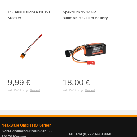
IC3 Akku/Buchse zu JST
Spektrum 4S 14.8V
Stecker
300mAh 30C LiPo Battery
9,99
18,00
€
€
inkl. MwSt. zzgl.
Versand
inkl. MwSt. zzgl.
Versand
freakware GmbH HQ Kerpen
Karl-Ferdinand-Braun-Str. 33
Tel: +49 (0)2273-60188-0