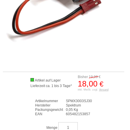
Bisher
19,99
€
Artikel auf Lager
18,00
€
Lieferzeit ca. 1 bis 3 Tage*
inkl. MwSt. zzgl.
Versand
Artikelnummer
SPMX3003SJ30
Hersteller
Spektrum
Packungsgewicht
0,05 Kg
EAN
605482153857
Menge