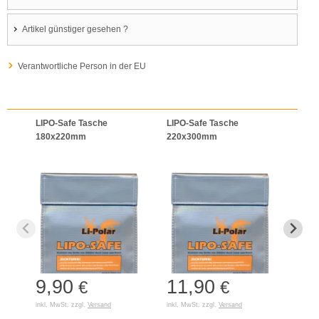
Artikel günstiger gesehen ?
Verantwortliche Person in der EU
LIPO-Safe Tasche
LIPO-Safe Tasche
LIPO
180x220mm
220x300mm
125
9,90
11,90
7,
€
€
inkl. MwSt. zzgl.
Versand
inkl. MwSt. zzgl.
Versand
inkl. 