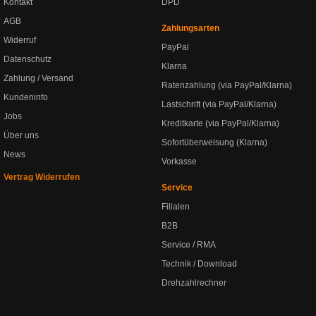
Kontakt
DPD
AGB
Zahlungsarten
Widerruf
PayPal
Datenschutz
Klarna
Zahlung / Versand
Ratenzahlung (via PayPal/Klarna)
Kundeninfo
Lastschrift (via PayPal/Klarna)
Jobs
Kreditkarte (via PayPal/Klarna)
Über uns
Sofortüberweisung (Klarna)
News
Vorkasse
Vertrag Widerrufen
Service
Filialen
B2B
Service / RMA
Technik / Download
Drehzahlrechner