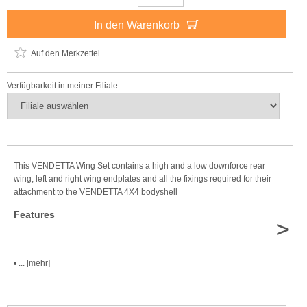
In den Warenkorb
Auf den Merkzettel
Verfügbarkeit in meiner Filiale
This VENDETTA Wing Set contains a high and a low downforce rear
wing, left and right wing endplates and all the fixings required for their
attachment to the VENDETTA 4X4 bodyshell
Features
>
• ... [mehr]