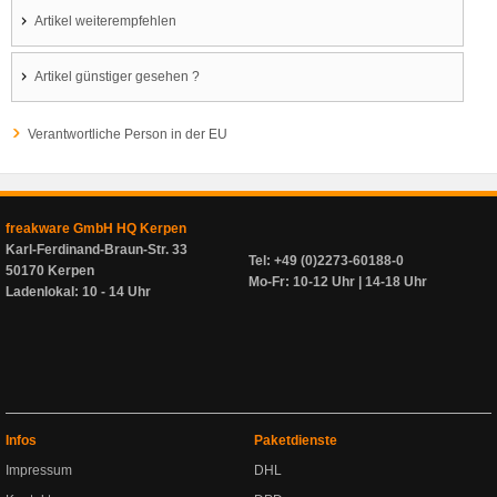
Artikel weiterempfehlen
Artikel günstiger gesehen ?
Verantwortliche Person in der EU
freakware GmbH HQ Kerpen
Karl-Ferdinand-Braun-Str. 33
Tel: +49 (0)2273-60188-0
50170 Kerpen
Mo-Fr: 10-12 Uhr | 14-18 Uhr
Ladenlokal: 10 - 14 Uhr
Infos
Paketdienste
Impressum
DHL