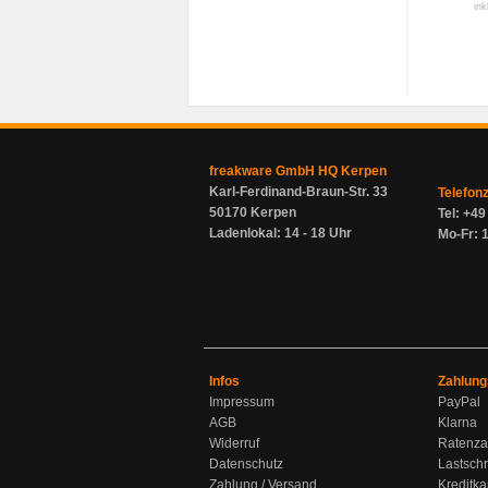
ink
freakware GmbH HQ Kerpen
Karl-Ferdinand-Braun-Str. 33
Telefon
50170 Kerpen
Tel: +4
Ladenlokal: 14 - 18 Uhr
Mo-Fr: 1
Infos
Zahlung
Impressum
PayPal
AGB
Klarna
Widerruf
Ratenza
Datenschutz
Lastschr
Zahlung / Versand
Kreditka