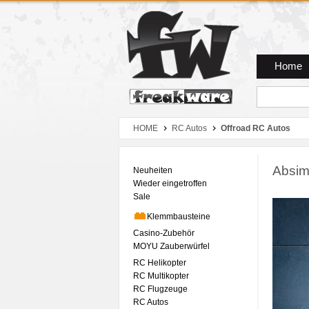
Zum Hauptmenue
Zum Seiteninhalt
Zum Warenkob
Home
HOME
RC Autos
Offroad RC Autos
Absim
Neuheiten
Wieder eingetroffen
Sale
Klemmbausteine
Casino-Zubehör
MOYU Zauberwürfel
RC Helikopter
RC Multikopter
RC Flugzeuge
RC Autos