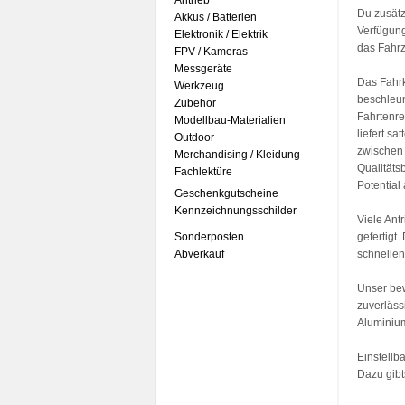
Antrieb
Du zusätz
Akkus / Batterien
Verfügung
Elektronik / Elektrik
das Fahrz
FPV / Kameras
Messgeräte
Das Fahrk
Werkzeug
beschleun
Zubehör
Fahrtenre
Modellbau-Materialien
liefert s
Outdoor
zwischen 
Merchandising / Kleidung
Qualitäts
Fachlektüre
Potential
Geschenkgutscheine
Kennzeichnungsschilder
Viele Ant
Sonderposten
gefertigt
Abverkauf
schnellen
Unser bew
zuverläss
Aluminium
Einstellb
Dazu gibt