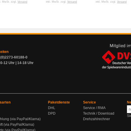
l. MwSt. zzgl.
Versand
inkl. MwSt. zzgl.
Versand
inkl. MwSt. zzgl.
Versand
zeiten
9 (0)2273-60188-0
0-12 Uhr | 14-18 Uhr
sarten
Paketdienste
Service
Ne
DHL
Service / RMA
DPD
Technik / Download
Si
hlung (via PayPal/Klarna)
Drehzahlrechner
ift (via PayPal/Klarna)
rte (via PayPal/Klarna)