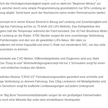
lich die Höchstgeschwindigkeit regeln und es steht ein "Beginner-Modus" zur
, welcher durch eine simple Programmierung grundsätzlich nur 50% Leistung an
eug abgibt. Somit kann auch der Nachwuchs seine ersten Rennversuche starten.
onzept ist in seiner Klasse führend in Bezug auf Leistung und Zuverlässigkeit und
igt das Fahrzeug auf bis zu 70 km/h (4S LiPo Betrieb). Das Kühlgebläse des
glers hält die Temperatur während der Fahrt konstant. Der 4274er Brushless Motor
atte Leistung an die Räder. XT90 Stecker sorgen für eine zuverlässige Verbindung
Fahrtenregler und den von dir gewählten LiPo Akkus. Wir raten zu
batterien mit hoher Kapazität und einer C-Rate von mindestens 50C, um das volle
 ausnützen zu können.
riebsteile wie CVD Wellen, Differentialgetriebe und Dogbones sind aus Stahl
. Das "Easy-to-use" Motorbefestigungskonzept mit nur 2 Schrauben sorgt für einen
 und einfachen Ausbau des Motors.
ährtes Absima "CR4S-V2" Fernsteuerungssystem garantiert eine schnelle und
ige Verbindung zu deinem Fahrzeug. Das 15kg Lenkservo mit Metallgetriebe und
-Servohorn sorgt für kraftvolle Lenkbewegungen auf jedem Untergrund.
are "Big Bore" Aluminiumstoßdämpfer sorgen für ein großartiges Fahrverhalten.
s noch eine Wheelie Bar unter dem einstellbaren Heckspoiler.