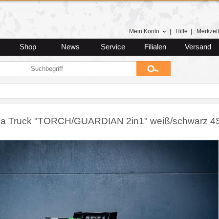
Mein Konto
|
Hilfe
|
Merkzett
Shop
News
Service
Filialen
Versand
a Truck "TORCH/GUARDIAN 2in1" weiß/schwarz 4