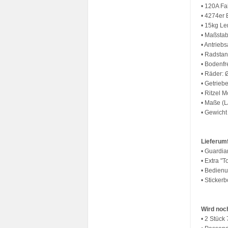
• 120A Fa
• 4274er 
• 15kg Le
• Maßstab
• Antriebs
• Radsta
• Bodenfr
• Räder:
• Getrieb
• Ritzel M
• Maße (
• Gewicht
Lieferum
• Guardia
• Extra "
• Bedien
• Sticker
Wird noch
• 2 Stück