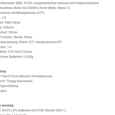
hrtenregler (BEC 6V/3A; programmierbar optional mit Programmierbox)
Brushless Motor mit 2000KV (5mm Welle; Modul 1)
nkservo mit Metallgetriebe (25T)
: 1:8
art: 4WD Allrad
nd: 345mm
eiheit: 50mm
 Ø 145mm / Breite 70mm
eübersetzung: Ritzel 12T / Hauptzahnrad 49T
odul: 1.0
L/B/H): 570*450*210mm
 (ohne Batterien): 4130g
fang
n Stunt Truck inklusive Fernsteuerung
Torch" Truggy-Karosserie
ungsanleitung
bogen
 benötigt
 7.4V/2S LiPo Batterien mit XT90 Stecker (50C+)