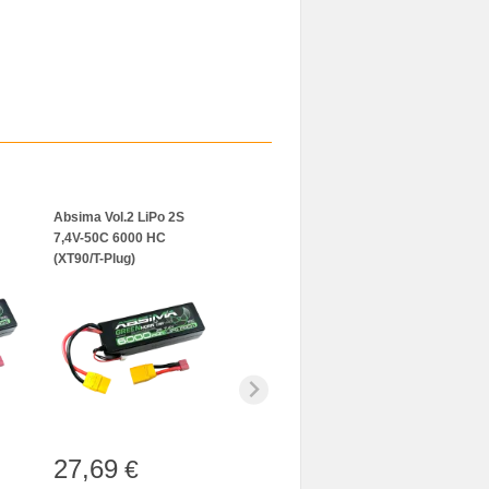
Absima Vol.2 LiPo 2S
7,4V-50C 6000 HC
(XT90/T-Plug)
27,69
€