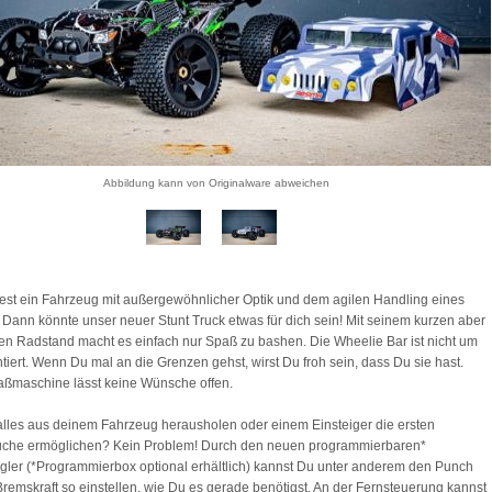
Abbildung kann von Originalware abweichen
st ein Fahrzeug mit außergewöhnlicher Optik und dem agilen Handling eines
Dann könnte unser neuer Stunt Truck etwas für dich sein! Mit seinem kurzen aber
ten Radstand macht es einfach nur Spaß zu bashen. Die Wheelie Bar ist nicht um
tiert. Wenn Du mal an die Grenzen gehst, wirst Du froh sein, dass Du sie hast.
ßmaschine lässt keine Wünsche offen.
 alles aus deinem Fahrzeug herausholen oder einem Einsteiger die ersten
uche ermöglichen? Kein Problem! Durch den neuen programmierbaren*
gler (*Programmierbox optional erhältlich) kannst Du unter anderem den Punch
Bremskraft so einstellen, wie Du es gerade benötigst. An der Fernsteuerung kannst