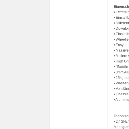
Eigensch
• Extrem 
• Einstel
• Differen
• Downfor
• Einstel
• Wheelie
• Easy-to
• Massive
• Mittlere
• High Gr
• "Saddle
• 3mm Alu
• 15kg Le
• Wasser
• Vollstä
• Chassis
• Alumini
Technisc
• 2.4GHz 
Moosgumm