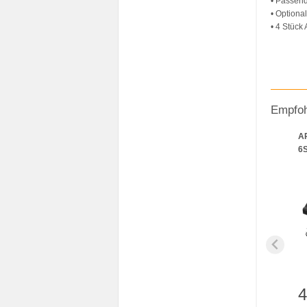
• Passen
• Option
• 4 Stück
Empfoh
AP
6S
4