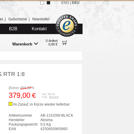
ENG
|
DEU
el
|
Gutscheine
|
Newsletter
B2B
Kontakt
0 Artikel
Warenkorb
0,00 €
S RTR 1:8
Bisher
499,90
€
379,00
€
inkl. MwSt.
zzgl.
Versand
Im Zulauf, in Kürze wieder lieferbar
Artikelnummer
AB-13103W-BLACK
Hersteller
Absima
Packungsgewicht
0,0 Kg
EAN
4250650965860