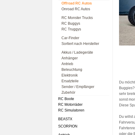
Offroad RC Autos
Onroad RC Autos
RC Monster Trucks
RC Buggys
RC Truggys
Car-Finder
Sortiert nach Hersteller
Akkus / Ladegeräte
Anhänger
Antrieb
Beleuchtung
Elektronik
Ersatzteile
Du möchte
Sender / Empfänger
Buggies? 
Zubehör
sehr brei
RC Boote
sonst mon
RC Motorräder
Diese Spa
RC Simulatoren
Du willst
BEASTX
Fahrvers
SCORPION
Fahrtenre
oder die 