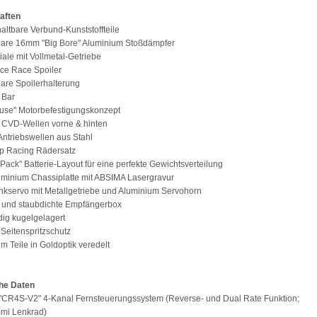
aften
haltbare Verbund-Kunststoffteile
lbare 16mm "Big Bore" Aluminium Stoßdämpfer
tiale mit Vollmetal-Getriebe
ce Race Spoiler
lbare Spoilerhalterung
 Bar
-use" Motorbefestigungskonzept
 CVD-Wellen vorne & hinten
 Antriebswellen aus Stahl
ip Racing Rädersatz
 Pack" Batterie-Layout für eine perfekte Gewichtsverteilung
minium Chassiplatte mit ABSIMA Lasergravur
nkservo mit Metallgetriebe und Aluminium Servohorn
- und staubdichte Empfängerbox
ndig kugelgelagert
 Seitenspritzschutz
um Teile in Goldoptik veredelt
he Daten
"CR4S-V2" 4-Kanal Fernsteuerungssystem (Reverse- und Dual Rate Funktion;
i Lenkrad)