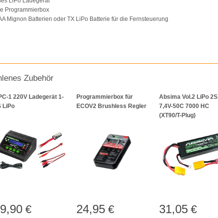
des LiPo Ladegerät
ale Programmierbox
 AA Mignon Batterien oder TX LiPo Batterie für die Fernsteuerung
lenes Zubehör
C-1 220V Ladegerät 1-
Programmierbox für
Absima Vol.2 LiPo 2S
 LiPo
ECOV2 Brushless Regler
7,4V-50C 7000 HC
(XT90/T-Plug)
9,90
24,95
31,05
€
€
€