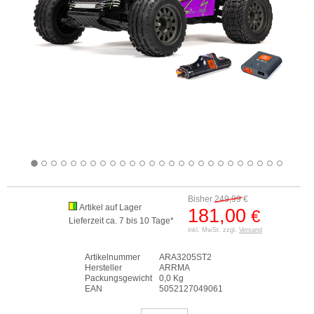
Bisher
249,99
€
Artikel auf Lager
181,00
€
Lieferzeit ca. 7 bis 10 Tage*
inkl. MwSt. zzgl.
Versand
Artikelnummer
ARA3205ST2
Hersteller
ARRMA
Packungsgewicht
0,0 Kg
EAN
5052127049061