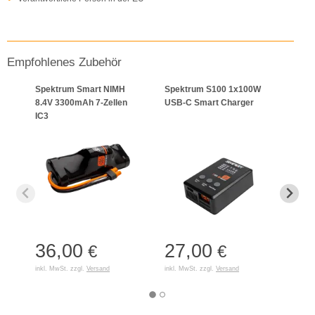
Empfohlenes Zubehör
Spektrum Smart NIMH
Spektrum S100 1x100W
Spek
8.4V 3300mAh 7-Zellen
USB-C Smart Charger
2S 3
IC3
Hard
36,00
27,00
41
€
€
inkl. MwSt. zzgl.
Versand
inkl. MwSt. zzgl.
Versand
inkl. 