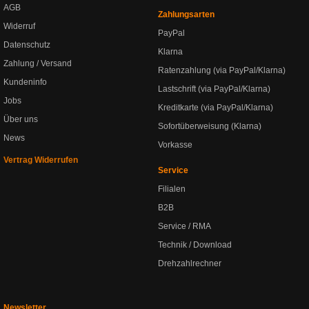
AGB
Zahlungsarten
Widerruf
PayPal
Datenschutz
Klarna
Zahlung / Versand
Ratenzahlung (via PayPal/Klarna)
Kundeninfo
Lastschrift (via PayPal/Klarna)
Jobs
Kreditkarte (via PayPal/Klarna)
Über uns
Sofortüberweisung (Klarna)
News
Vorkasse
Vertrag Widerrufen
Service
Filialen
B2B
Service / RMA
Technik / Download
Drehzahlrechner
Newsletter