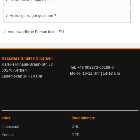
Artikel weiterempfehlen
Artikel günstiger gesehen ?
Verantwortliche Person in der EU
freakware GmbH HQ Kerpen
Karl-Ferdinand-Braun-Str. 33
Tel: +49 (0)2273-60188-0
50170 Kerpen
Mo-Fr: 10-12 Uhr | 14-18 Uhr
Ladenlokal: 10 - 14 Uhr
Infos
Paketdienste
Impressum
DHL
Kontakt
DPD