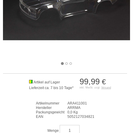
99,99
€
Artikel auf Lager
Lieferzeit ca. 7 bis 10 Tage*
inkl. MwSt. zzgl.
Versand
Artikelnummer
ARA411001
Hersteller
ARRMA
Packungsgewicht
0,0 Kg
EAN
5052127034821
Menge