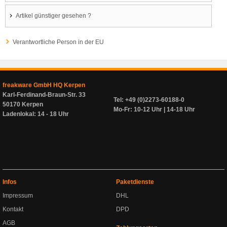
Artikel günstiger gesehen ?
Verantwortliche Person in der EU
freakware GmbH HQ Kerpen
Karl-Ferdinand-Braun-Str. 33
Tel: +49 (0)2273-60188-0
50170 Kerpen
Mo-Fr: 10-12 Uhr | 14-18 Uhr
Ladenlokal: 14 - 18 Uhr
Infos
Paketdienste
Impressum
DHL
Kontakt
DPD
AGB