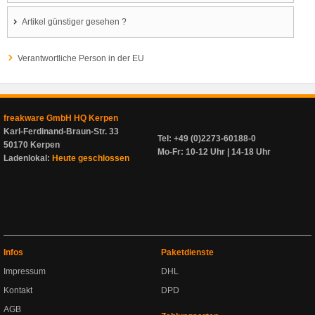
Artikel günstiger gesehen ?
Verantwortliche Person in der EU
freakware GmbH HQ Kerpen
Karl-Ferdinand-Braun-Str. 33
Tel: +49 (0)2273-60188-0
50170 Kerpen
Mo-Fr: 10-12 Uhr | 14-18 Uhr
Ladenlokal:
Heute geschlossen
Infos
Paketdienste
Impressum
DHL
Kontakt
DPD
AGB