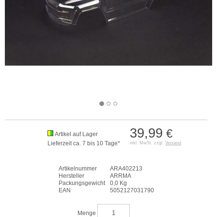
39,99
€
Artikel auf Lager
Lieferzeit ca. 7 bis 10 Tage*
inkl. MwSt. zzgl.
Versand
Artikelnummer
ARA402213
Hersteller
ARRMA
Packungsgewicht
0,0 Kg
EAN
5052127031790
Menge