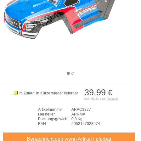
39,99
€
Im Zulauf, in Kürze wieder lieferbar
inkl. MwSt. zzgl.
Versand
Artikelnummer
ARAC3327
Hersteller
ARRMA
Packungsgewicht
0,0 Kg
EAN
5052127028974
Benachrichtigen wenn Artikel lieferbar