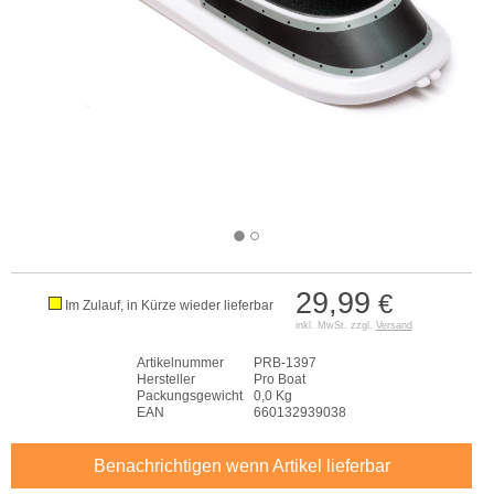
29,99
€
Im Zulauf, in Kürze wieder lieferbar
inkl. MwSt. zzgl.
Versand
Artikelnummer
PRB-1397
Hersteller
Pro Boat
Packungsgewicht
0,0 Kg
EAN
660132939038
Benachrichtigen wenn Artikel lieferbar