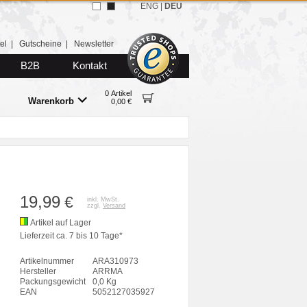
ENG
|
DEU
el
|
Gutscheine
|
Newsletter
B2B
Kontakt
0 Artikel
Warenkorb
0,00 €
19,99
€
inkl. MwSt.
zzgl.
Versand
Artikel auf Lager
Lieferzeit ca. 7 bis 10 Tage*
Artikelnummer
ARA310973
Hersteller
ARRMA
Packungsgewicht
0,0 Kg
EAN
5052127035927