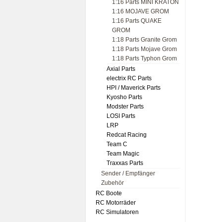
1:16 Parts MINI KRATON
1:16 MOJAVE GROM
1:16 Parts QUAKE
GROM
1:18 Parts Granite Grom
1:18 Parts Mojave Grom
1:18 Parts Typhon Grom
Axial Parts
electrix RC Parts
HPI / Maverick Parts
Kyosho Parts
Modster Parts
LOSI Parts
LRP
Redcat Racing
Team C
Team Magic
Traxxas Parts
Sender / Empfänger
Zubehör
RC Boote
RC Motorräder
RC Simulatoren