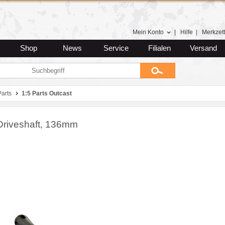
Mein Konto
|
Hilfe
|
Merkzett
Shop
News
Service
Filialen
Versand
arts
1:5 Parts Outcast
riveshaft, 136mm