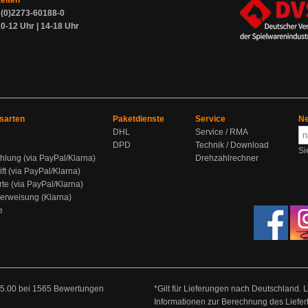
zeiten
9 (0)2273-60188-0
0-12 Uhr | 14-18 Uhr
sarten
Paketdienste
Service
Ne
DHL
Service / RMA
DPD
Technik / Download
Si
hlung (via PayPal/Klarna)
Drehzahlrechner
ift (via PayPal/Klarna)
rte (via PayPal/Klarna)
berweisung (Klarna)
e
5.00
bei
1565
Bewertungen
*Gilt für Lieferungen nach Deutschland. 
Informationen zur Berechnung des Liefer