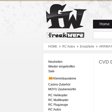
Zum Hauptmenue
Zum Seiteninhalt
Zum Warenkob
Home
HOME
RC Autos
Ersatzteile
ARRMA P
CVD D
Neuheiten
Wieder eingetroffen
Sale
Klemmbausteine
Casino-Zubehör
MOYU Zauberwürfel
RC Helikopter
RC Multikopter
RC Flugzeuge
RC Autos