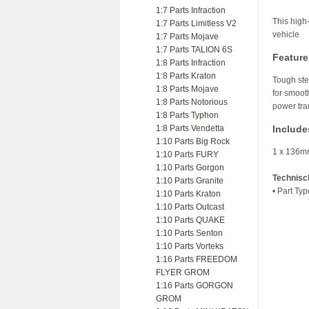
1:7 Parts Infraction
This high
1:7 Parts Limitless V2
vehicle
1:7 Parts Mojave
1:7 Parts TALION 6S
Feature
1:8 Parts Infraction
1:8 Parts Kraton
Tough ste
1:8 Parts Mojave
for smoot
1:8 Parts Notorious
power tra
1:8 Parts Typhon
1:8 Parts Vendetta
Include
1:10 Parts Big Rock
1 x 136m
1:10 Parts FURY
1:10 Parts Gorgon
Technisc
1:10 Parts Granite
• Part Ty
1:10 Parts Kraton
1:10 Parts Outcast
1:10 Parts QUAKE
1:10 Parts Senton
1:10 Parts Vorteks
1:16 Parts FREEDOM
FLYER GROM
1:16 Parts GORGON
GROM