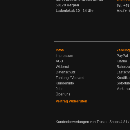
Telefon
50170 Kerpen
Tel: +4
Ladenlokal: 10 - 14 Uhr
Mo-Fr: 1
Infos
Zahlung
Impressum
PayPal
AGB
Klarna
Widerruf
Ratenza
Datenschutz
Lastschr
Zahlung / Versand
Kreditka
Kundeninfo
Sofortü
Jobs
Vorkass
Über uns
Vertrag Widerrufen
Kundenbewertungen von Trusted Shops
4.81
/