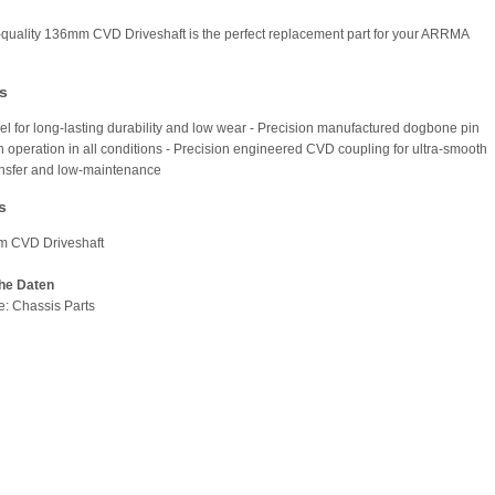
-quality 136mm CVD Driveshaft is the perfect replacement part for your ARRMA
s
el for long-lasting durability and low wear - Precision manufactured dogbone pin
h operation in all conditions - Precision engineered CVD coupling for ultra-smooth
nsfer and low-maintenance
s
m CVD Driveshaft
he Daten
pe: Chassis Parts