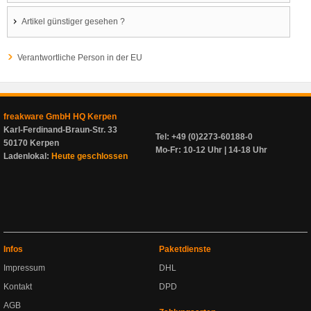
Artikel günstiger gesehen ?
Verantwortliche Person in der EU
freakware GmbH HQ Kerpen
Karl-Ferdinand-Braun-Str. 33
Tel: +49 (0)2273-60188-0
50170 Kerpen
Mo-Fr: 10-12 Uhr | 14-18 Uhr
Ladenlokal:
Heute geschlossen
Infos
Paketdienste
Impressum
DHL
Kontakt
DPD
AGB