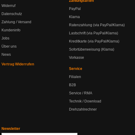
Zahlungsarten
Widerruf
PayPal
Datenschutz
Klarna
Zahlung / Versand
Ratenzahlung (via PayPal/Klarna)
Kundeninfo
Lastschrift (via PayPal/Klarna)
Jobs
Kreditkarte (via PayPal/Klarna)
Über uns
Sofortüberweisung (Klarna)
News
Vorkasse
Vertrag Widerrufen
Service
Filialen
B2B
Service / RMA
Technik / Download
Drehzahlrechner
Newsletter