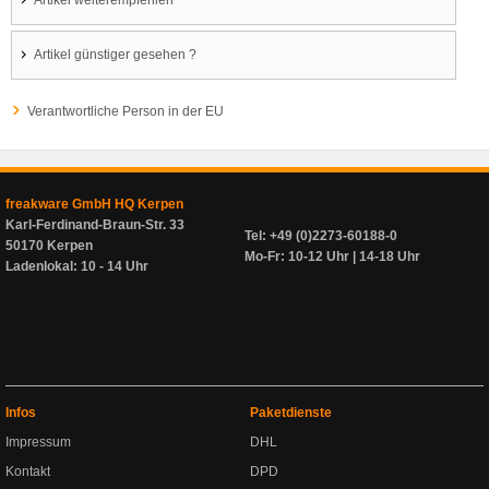
Artikel weiterempfehlen
Artikel günstiger gesehen ?
Verantwortliche Person in der EU
freakware GmbH HQ Kerpen
Karl-Ferdinand-Braun-Str. 33
Tel: +49 (0)2273-60188-0
50170 Kerpen
Mo-Fr: 10-12 Uhr | 14-18 Uhr
Ladenlokal: 10 - 14 Uhr
Infos
Paketdienste
Impressum
DHL
Kontakt
DPD