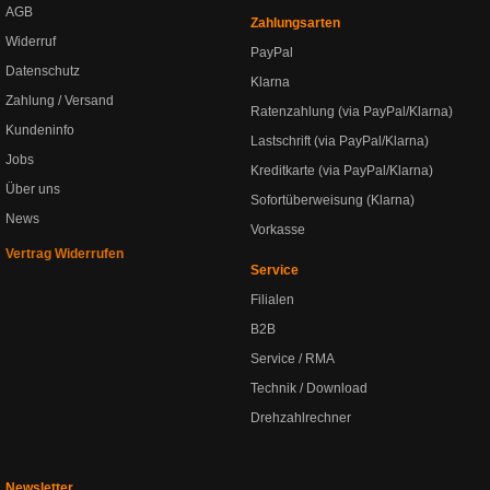
AGB
Zahlungsarten
Widerruf
PayPal
Datenschutz
Klarna
Zahlung / Versand
Ratenzahlung (via PayPal/Klarna)
Kundeninfo
Lastschrift (via PayPal/Klarna)
Jobs
Kreditkarte (via PayPal/Klarna)
Über uns
Sofortüberweisung (Klarna)
News
Vorkasse
Vertrag Widerrufen
Service
Filialen
B2B
Service / RMA
Technik / Download
Drehzahlrechner
Newsletter