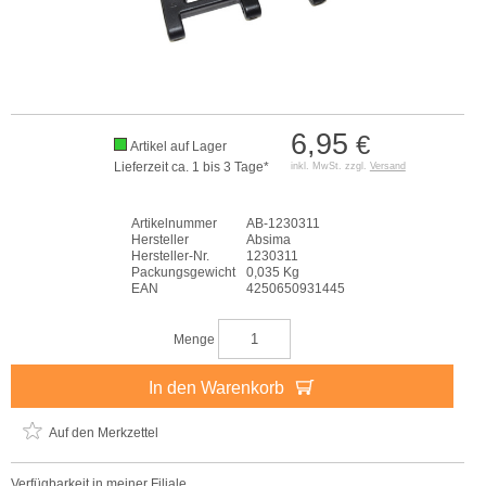
6,95
€
Artikel auf Lager
Lieferzeit ca. 1 bis 3 Tage*
inkl. MwSt. zzgl.
Versand
Artikelnummer
AB-1230311
Hersteller
Absima
Hersteller-Nr.
1230311
Packungsgewicht
0,035 Kg
EAN
4250650931445
Menge
In den Warenkorb
Auf den Merkzettel
Verfügbarkeit in meiner Filiale