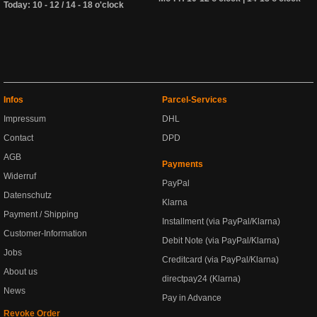
Today: 10 - 12 / 14 - 18 o'clock
Infos
Parcel-Services
Impressum
DHL
Contact
DPD
AGB
Payments
Widerruf
PayPal
Datenschutz
Klarna
Payment / Shipping
Installment (via PayPal/Klarna)
Customer-Information
Debit Note (via PayPal/Klarna)
Jobs
Creditcard (via PayPal/Klarna)
About us
directpay24 (Klarna)
News
Pay in Advance
Revoke Order