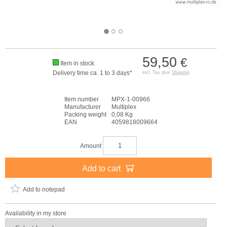
59,50
€
Item in stock
Delivery time ca. 1 to 3 days*
incl. Tax plus
Shipping
Item number
MPX-1-00966
Manufacturer
Multiplex
Packing weight
0,08 Kg
EAN
4059818009664
Amount
Add to cart
Add to notepad
Availability in my store