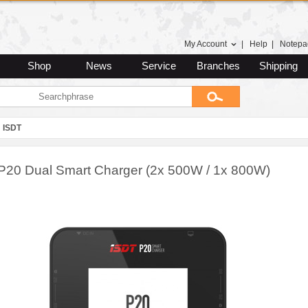
My Account
|
Help
|
Notepa
Shop
News
Service
Branches
Shipping
ISDT
P20 Dual Smart Charger (2x 500W / 1x 800W)