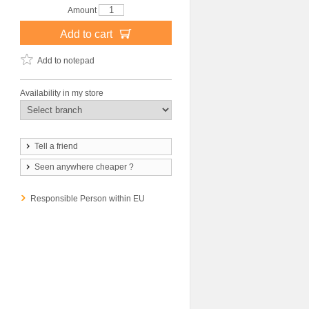
Amount
Add to cart
Add to notepad
Availability in my store
Tell a friend
Seen anywhere cheaper ?
Responsible Person within EU