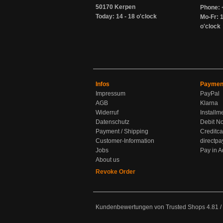
50170 Kerpen
Phone: 
Today: 14 - 18 o'clock
Mo-Fr: 1
o'clock
Infos
Paymen
Impressum
PayPal
AGB
Klarna
Widerruf
Installm
Datenschutz
Debit No
Payment / Shipping
Creditca
Customer-Information
directpa
Jobs
Pay in 
About us
Revoke Order
Kundenbewertungen von Trusted Shops
4.81
/