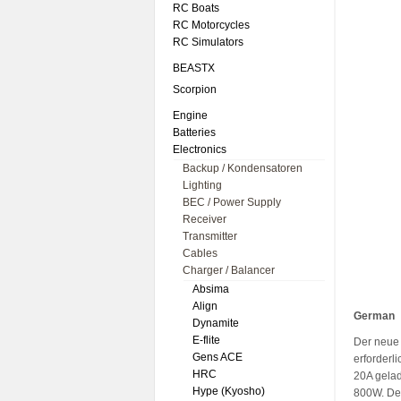
RC Boats
RC Motorcycles
RC Simulators
BEASTX
Scorpion
Engine
Batteries
Electronics
Backup / Kondensatoren
Lighting
BEC / Power Supply
Receiver
Transmitter
Cables
Charger / Balancer
Absima
Align
German
Dynamite
E-flite
Der neue 
Gens ACE
erforderl
HRC
20A gelad
Hype (Kyosho)
800W. Des