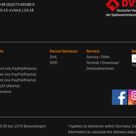
+49 (0)2273-60188-0
0-12 o'clock | 14-18
ts
Parcel-Services
Service
Ne
DHL
Service / RMA
DPD
Technik / Download
Yo
ent (via PayPal/Klarna)
Drehzahlrechner
te (via PayPal/Klarna)
rd (via PayPal/Klarna)
y24 (Klarna)
Advance
5.00
bei
1570
Bewertungen
*Appllies to deliveries within Germany. De
information to calculate the delivery dat