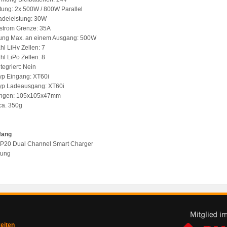
tung: 2x 500W / 800W Parallel
adeleistung: 30W
strom Grenze: 35A
tung Max. an einem Ausgang: 500W
l LiHv Zellen: 7
l LiPo Zellen: 8
ntegriert: Nein
yp Eingang: XT60i
Typ Ladeausgang: XT60i
ngen: 105x105x47mm
ca. 350g
fang
T P20 Dual Channel Smart Charger
tung
zeiten