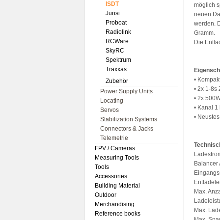
ISDT
möglich s
Junsi
neuen Dar
Proboat
werden. D
Radiolink
Gramm.
RCWare
Die Entla
SkyRC
Spektrum
Traxxas
Eigensch
• Kompak
Zubehör
• 2x 1-8s
Power Supply Units
• 2x 500W
Locating
• Kanal 1
Servos
• Neustes
Stabilization Systems
Connectors & Jacks
Telemetrie
Technisc
FPV / Cameras
Ladestrom
Measuring Tools
Balancer 
Tools
Eingangs
Accessories
Entladele
Building Material
Max. Anz
Outdoor
Ladeleis
Merchandising
Max. Lad
Reference books
Max. Span