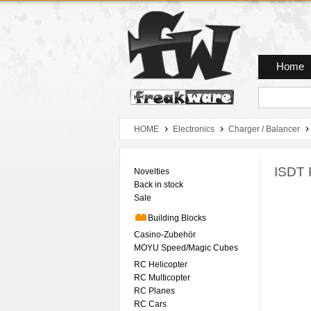
Zum Hauptmenue
Zum Seiteninhalt
Zum Warenkob
Home
HOME
Electronics
Charger / Balancer
ISDT 
Novelties
Back in stock
Sale
Building Blocks
Casino-Zubehör
MOYU Speed/Magic Cubes
RC Helicopter
RC Multicopter
RC Planes
RC Cars