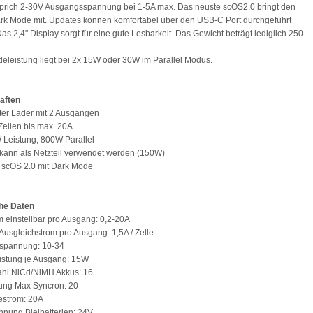
prich 2-30V Ausgangsspannung bei 1-5A max. Das neuste scOS2.0 bringt den
k Mode mit. Updates können komfortabel über den USB-C Port durchgeführt
as 2,4" Display sorgt für eine gute Lesbarkeit. Das Gewicht beträgt lediglich 250
deleistung liegt bei 2x 15W oder 30W im Parallel Modus.
aften
ter Lader mit 2 Ausgängen
 Zellen bis max. 20A
 Leistung, 800W Parallel
 kann als Netzteil verwendet werden (150W)
 scOS 2.0 mit Dark Mode
he Daten
 einstellbar pro Ausgang: 0,2-20A
Ausgleichstrom pro Ausgang: 1,5A / Zelle
spannung: 10-34
istung je Ausgang: 15W
ahl NiCd/NiMH Akkus: 16
tung Max Syncron: 20
estrom: 20A
nung Bleibatterien: 24V