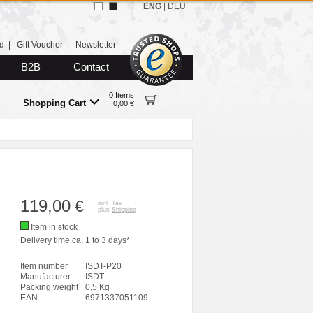
ENG
|
DEU
d
|
Gift Voucher
|
Newsletter
B2B
Contact
0 Items
Shopping Cart
0,00 €
119,00
€
incl. Tax
plus
Shipping
Item in stock
Delivery time ca. 1 to 3 days*
Item number
ISDT-P20
Manufacturer
ISDT
Packing weight
0,5 Kg
EAN
6971337051109