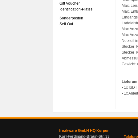
Gift Voucher
Max. Leis
Identification-Plates
Max. Entl
Eingangs
Sonderposten
Ladeleis
Sell-Out
Max.Anzah
Max.Anzah
Netzteil i
Stecker T
Stecker 
Abmessu
Gewicht: 
Lieferum
• 1x ISD
• 1x Anlei
freakware GmbH HQ Kerpen
Karl-Ferdinand-Braun-Str. 33
Telefon