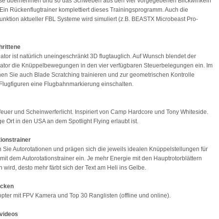
eise übernehmen und so das Schweben aus den vier vorgegebenen Blickwinkeln
 Ein Rückenflugtrainer komplettiert dieses Trainingsprogramm. Auch die
unktion aktueller FBL Systeme wird simuliert (z.B. BEASTX Microbeast Pro-
hrittene
ator ist natürlich uneingeschränkt 3D flugtauglich. Auf Wunsch blendet der
ator die Knüppelbewegungen in den vier verfügbaren Steuerbelegungen ein. Im
en Sie auch Blade Scratching trainieren und zur geometrischen Kontrolle
lugfiguren eine Flugbahnmarkierung einschalten.
feuer und Scheinwerferlicht. Inspiriert von Camp Hardcore und Tony Whiteside.
ge Ort in den USA an dem Spotlight Flying erlaubt ist.
ionstrainer
n Sie Autorotationen und prägen sich die jeweils idealen Knüppelstellungen für
 mit dem Autorotationstrainer ein. Je mehr Energie mit den Hauptrotorblättern
wird, desto mehr färbt sich der Text am Heli ins Gelbe.
ecken
copter mit FPV Kamera und Top 30 Ranglisten (offline und online).
svideos