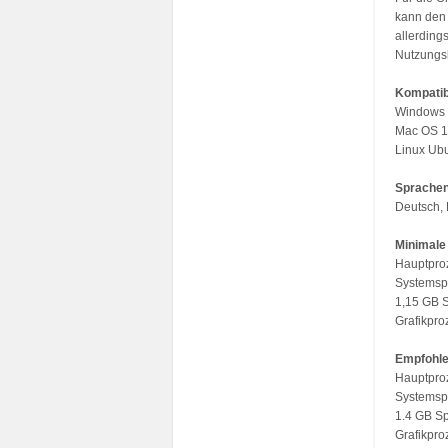
kann den 
allerding
Nutzungsb
Kompatib
Windows 
Mac OS 1
Linux Ubu
Sprache
Deutsch, 
Minimale
Hauptpro
Systemsp
1,15 GB S
Grafikpr
Empfohle
Hauptpro
Systemsp
1.4 GB Sp
Grafikpr