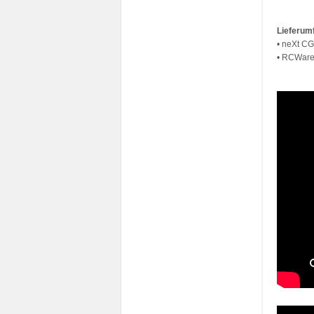
Lieferum
• neXt C
• RCWar