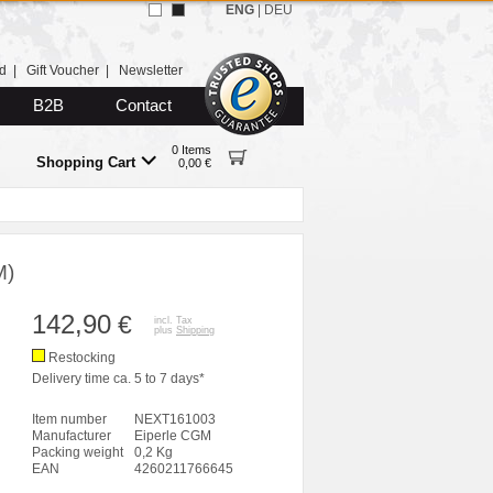
ENG
|
DEU
d
|
Gift Voucher
|
Newsletter
B2B
Contact
0 Items
Shopping Cart
0,00 €
M)
142,90
€
incl. Tax
plus
Shipping
Restocking
Delivery time ca. 5 to 7 days*
Item number
NEXT161003
Manufacturer
Eiperle CGM
Packing weight
0,2 Kg
EAN
4260211766645