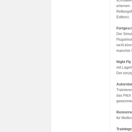
schrittw
erlernen.
Rettungsf
Edition).
Fortgesc
Der Simul
Flugsimul
neXt könn
mancher F
Night Fly
mit Lager
Der einzi
Autorotat
Trainiere
das Pitch
gewonnen 
Rennstr
für Multi
Training