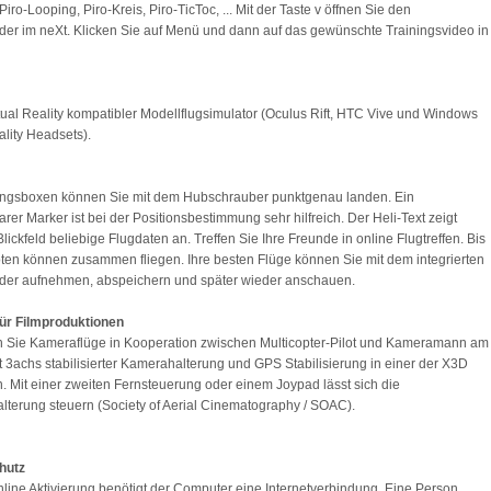
 Piro-Looping, Piro-Kreis, Piro-TicToc, ... Mit der Taste v öffnen Sie den
der im neXt. Klicken Sie auf Menü und dann auf das gewünschte Trainingsvideo in
rtual Reality kompatibler Modellflugsimulator (Oculus Rift, HTC Vive und Windows
lity Headsets).
ningsboxen können Sie mit dem Hubschrauber punktgenau landen. Ein
arer Marker ist bei der Positionsbestimmung sehr hilfreich. Der Heli-Text zeigt
Blickfeld beliebige Flugdaten an. Treffen Sie Ihre Freunde in online Flugtreffen. Bis
oten können zusammen fliegen. Ihre besten Flüge können Sie mit dem integrierten
rder aufnehmen, abspeichern und später wieder anschauen.
für Filmproduktionen
n Sie Kameraflüge in Kooperation zwischen Multicopter-Pilot und Kameramann am
 3achs stabilisierter Kamerahalterung und GPS Stabilisierung in einer der X3D
. Mit einer zweiten Fernsteuerung oder einem Joypad lässt sich die
terung steuern (Society of Aerial Cinematography / SOAC).
hutz
nline Aktivierung benötigt der Computer eine Internetverbindung. Eine Person