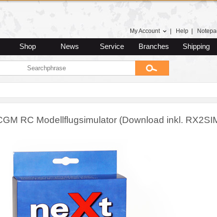
My Account
|
Help
|
Notepa
Shop
News
Service
Branches
Shipping
CGM RC Modellflugsimulator (Download inkl. RX2SI