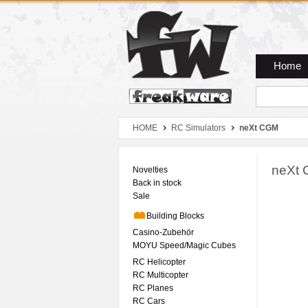
Zum Hauptmenue
Zum Seiteninhalt
Zum Warenkob
Home
HOME
RC Simulators
neXt CGM
neXt 
Novelties
Back in stock
Sale
Building Blocks
Casino-Zubehör
MOYU Speed/Magic Cubes
RC Helicopter
RC Multicopter
RC Planes
RC Cars