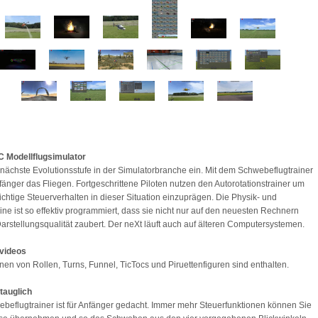
C Modellflugsimulator
e nächste Evolutionsstufe in der Simulatorbranche ein. Mit dem Schwebeflugtrainer
fänger das Fliegen. Fortgeschrittene Piloten nutzen den Autorotationstrainer um
richtige Steuerverhalten in dieser Situation einzuprägen. Die Physik- und
ine ist so effektiv programmiert, dass sie nicht nur auf den neuesten Rechnern
arstellungsqualität zaubert. Der neXt läuft auch auf älteren Computersystemen.
svideos
nen von Rollen, Turns, Funnel, TicTocs und Piruettenfiguren sind enthalten.
tauglich
beflugtrainer ist für Anfänger gedacht. Immer mehr Steuerfunktionen können Sie