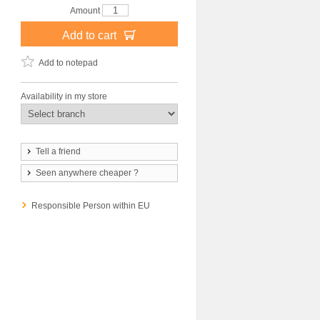
Amount
Add to cart
Add to notepad
Availability in my store
Tell a friend
Seen anywhere cheaper ?
Responsible Person within EU