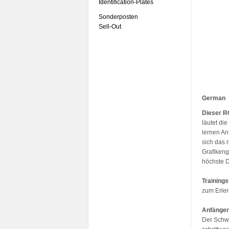
Identification-Plates
Sonderposten
Sell-Out
German
Dieser R
läutet di
lernen An
sich das 
Grafikeng
höchste D
Training
zum Erler
Anfänger
Der Schwe