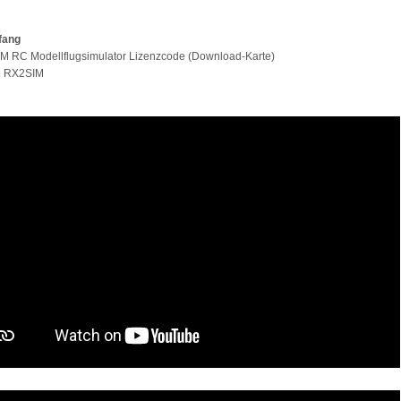
fang
GM RC Modellflugsimulator Lizenzcode (Download-Karte)
e RX2SIM