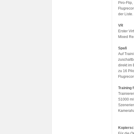
Piro-Flip,
Flugrecor
der Liste.
VR
Erster Vi
Mixed Rea
Spaß
Auf Trai
zuschaltb
direkt im 
zu 16 Pil
Flugreco
Training 
Trainiere
S1000 mit
Szenerien
Kamerahal
Kopiersc
Für die O