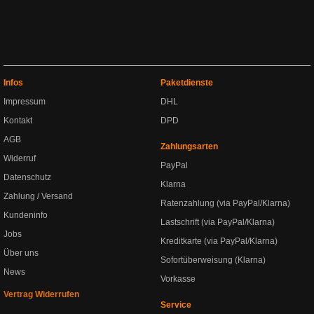
Infos
Paketdienste
Impressum
DHL
Kontakt
DPD
AGB
Zahlungsarten
Widerruf
PayPal
Datenschutz
Klarna
Zahlung / Versand
Ratenzahlung (via PayPal/Klarna)
Kundeninfo
Lastschrift (via PayPal/Klarna)
Jobs
Kreditkarte (via PayPal/Klarna)
Über uns
Sofortüberweisung (Klarna)
News
Vorkasse
Vertrag Widerrufen
Service