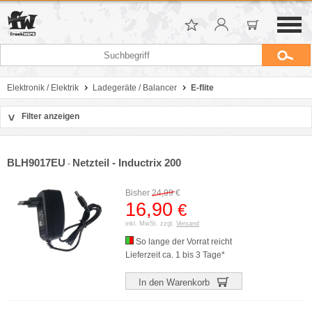
Elektronik / Elektrik
Ladegeräte / Balancer
E-flite
Filter anzeigen
>
Sortierung
Hersteller
BLH9017EU
Netzteil - Inductrix 200
-
Preis
Bisher
24,99
€
16,90
€
inkl. MwSt. zzgl.
Versand
So lange der Vorrat reicht
Lieferzeit ca. 1 bis 3 Tage*
In den Warenkorb