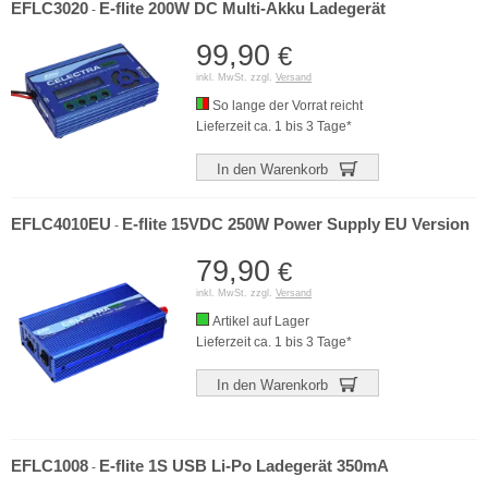
EFLC3020
E-flite 200W DC Multi-Akku Ladegerät
-
99,90
€
inkl. MwSt. zzgl.
Versand
So lange der Vorrat reicht
Lieferzeit ca. 1 bis 3 Tage*
In den Warenkorb
EFLC4010EU
E-flite 15VDC 250W Power Supply EU Version
-
79,90
€
inkl. MwSt. zzgl.
Versand
Artikel auf Lager
Lieferzeit ca. 1 bis 3 Tage*
In den Warenkorb
EFLC1008
E-flite 1S USB Li-Po Ladegerät 350mA
-