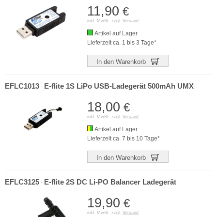
11,90
€
inkl. MwSt. zzgl.
Versand
Artikel auf Lager
Lieferzeit ca. 1 bis 3 Tage*
In den Warenkorb
EFLC1013
E-flite 1S LiPo USB-Ladegerät 500mAh UMX
-
18,00
€
inkl. MwSt. zzgl.
Versand
Artikel auf Lager
Lieferzeit ca. 7 bis 10 Tage*
In den Warenkorb
EFLC3125
E-flite 2S DC Li-PO Balancer Ladegerät
-
19,90
€
inkl. MwSt. zzgl.
Versand