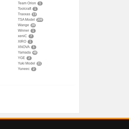
Team Orion
1
Toolcraft
1
Traxxas
13
TSA Model
209
Wange
28
Winner
1
xeniC
7
XIRO
1
XNOVA
1
Yamada
48
YGE
2
Yuki Model
21
Yuneec
2