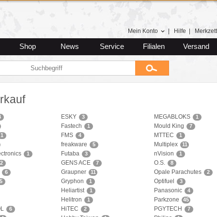
Mein Konto
|
Hilfe
|
Merkzett
Shop
News
Service
Filialen
Versand
rkauf
ESKY
MEGABLOKS
4
3
1
Fastech
Mould King
1
7
FMS
MTTEC
1
4
1
freakware
Multiplex
5
11
ctronics
Futaba
nVision
1
3
1
GENS ACE
O.S.
2
7
8
Graupner
Opale Parachutes
6
11
2
Gryphon
Optifuel
5
1
3
Heliartist
Panasonic
1
4
Helitron
Parkzone
1
45
OL
HiTEC
PGYTECH
6
2
7