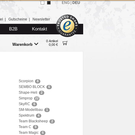
ENG
|
DEU
el
|
Gutscheine
|
Newsletter
B2B
Kontakt
0 Artikel
Warenkorb
0,00 €
Scorpion
8
SEMBO BLOCK
6
Shape-Heli
2
Simprop
22
SkyRC
6
SM-Modellbau
1
Spektrum
4
Team Blacksheep
2
Team C
9
Team Magic
6