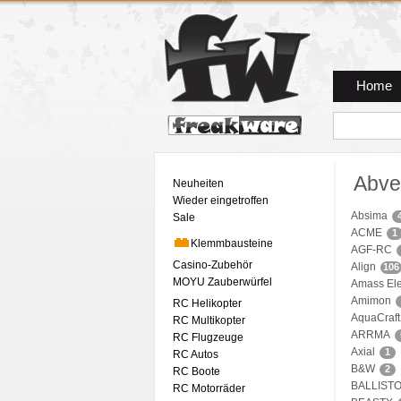
Zum Hauptmenue
Zum Seiteninhalt
Zum Warenkob
Home
Abve
Neuheiten
Wieder eingetroffen
Absima
Sale
ACME
1
Klemmbausteine
AGF-RC
Casino-Zubehör
Align
106
MOYU Zauberwürfel
Amass Ele
Amimon
RC Helikopter
AquaCraft
RC Multikopter
ARRMA
RC Flugzeuge
Axial
1
RC Autos
B&W
2
RC Boote
BALLIST
RC Motorräder