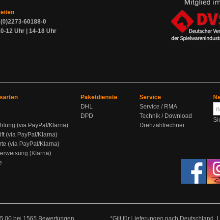
zeiten
9 (0)2273-60188-0
0-12 Uhr | 14-18 Uhr
sarten
Paketdienste
Service
Ne
DHL
Service / RMA
DPD
Technik / Download
Si
hlung (via PayPal/Klarna)
Drehzahlrechner
ift (via PayPal/Klarna)
rte (via PayPal/Klarna)
berweisung (Klarna)
e
5.00
bei
1565
Bewertungen
*Gilt für Lieferungen nach Deutschland. 