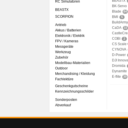
BEASTX
RC Simulatoren
BK-Servo
BEASTX
Blade
84
SCORPION
BMI
5
BuildArmy
Antrieb
CaDA
33
Akkus / Batterien
CastleCre
Elektronik / Elektrik
COBI
2
FPV / Kameras
CS Scale
Messgeräte
CYNOVA
Werkzeug
D-Power
Zubehör
DJI Innova
Modellbau-Materialien
Dromida
Outdoor
Dynamite
Merchandising / Kleidung
E-flite
39
Fachlektüre
Geschenkgutscheine
Kennzeichnungsschilder
Sonderposten
Abverkauf