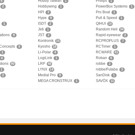
Hobby Taiwan
Philips
4
1
1
Hobbywing
PowerBox Systems
2
1
1
HPI
Pro Boat
3
1
Hype
Pull & Speed
9
1
ISDT
QIHUI
1
2
10
Jeti
Random Heli
1
34
ations
JST
Rapid eyewear
9
2
2
Kontronik
RCPROPLUS
15
7
 Concepts
Kyosho
RCTimer
5
18
1
Li-Polar
RCWARE
1
4
41
LogiLink
Roban
4
1
6
tions
LRP
robbe
90
48
2
LYNX
robbe/Futaba
1
14
3
Medial Pro
SanDisk
2
9
1
MEGA CRONSTRUX
SAVÖX
1
11