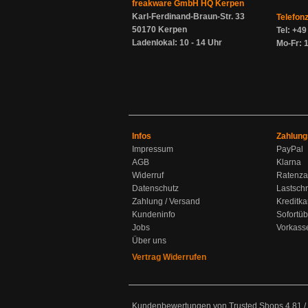
freakware GmbH HQ Kerpen
Karl-Ferdinand-Braun-Str. 33
Telefon
50170 Kerpen
Tel: +4
Ladenlokal: 10 - 14 Uhr
Mo-Fr: 1
Infos
Zahlung
Impressum
PayPal
AGB
Klarna
Widerruf
Ratenza
Datenschutz
Lastschr
Zahlung / Versand
Kreditka
Kundeninfo
Sofortü
Jobs
Vorkass
Über uns
Vertrag Widerrufen
Kundenbewertungen von Trusted Shops
4.81
/