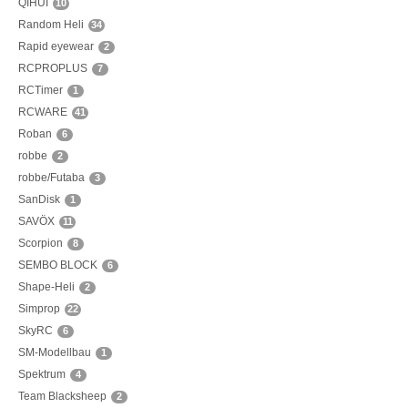
QIHUI
10
Random Heli
34
Rapid eyewear
2
RCPROPLUS
7
RCTimer
1
RCWARE
41
Roban
6
robbe
2
robbe/Futaba
3
SanDisk
1
SAVÖX
11
Scorpion
8
SEMBO BLOCK
6
Shape-Heli
2
Simprop
22
SkyRC
6
SM-Modellbau
1
Spektrum
4
Team Blacksheep
2