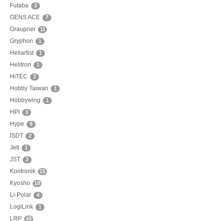
Futaba
3
GENS ACE
7
Graupner
11
Gryphon
1
Heliartist
1
Helitron
1
HiTEC
2
Hobby Taiwan
1
Hobbywing
1
HPI
3
Hype
9
ISDT
2
Jeti
1
JST
2
Kontronik
15
Kyosho
18
Li-Polar
4
LogiLink
1
LRP
48