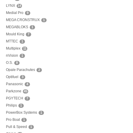
LYNX
14
Medial Pro
9
MEGA CRONSTRUX
1
MEGABLOKS
1
Mould King
7
MTTEC
1
Multiplex
11
nVision
1
O.S.
8
Opale Parachutes
2
Optifuel
3
Panasonic
4
Parkzone
45
PGYTECH
7
Philips
1
PowerBox Systems
1
Pro Boat
1
Pull & Speed
1