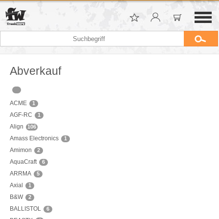
Abverkauf
ACME
1
AGF-RC
1
Align
106
Amass Electronics
1
Amimon
2
AquaCraft
6
ARRMA
5
Axial
1
B&W
2
BALLISTOL
6