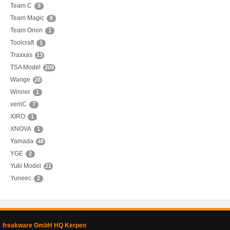
Team C
9
Team Magic
6
Team Orion
1
Toolcraft
1
Traxxas
13
TSA Model
209
Wange
28
Winner
1
xeniC
7
XIRO
1
XNOVA
1
Yamada
48
YGE
2
Yuki Model
21
Yuneec
2
freakware GmbH HQ Kerpen