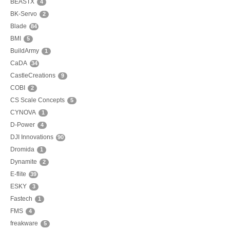
BEASTX
4
BK-Servo
2
Blade
84
BMI
5
BuildArmy
1
CaDA
34
CastleCreations
9
COBI
2
CS Scale Concepts
5
CYNOVA
1
D-Power
4
DJI Innovations
90
Dromida
1
Dynamite
2
E-flite
39
ESKY
3
Fastech
1
FMS
4
freakware
5