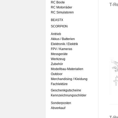
RC Boote
T-R
RC Motorräder
RC Simulatoren
BEASTX
SCORPION
Antrieb
Akkus / Batterien
Elektronik / Elektrik
FPV / Kameras
Messgeräte
Werkzeug
Zubehör
Modellbau-Materialien
Outdoor
Merchandising / Kleidung
Fachlektüre
Geschenkgutscheine
Kennzeichnungsschilder
Sonderposten
Abverkauf
T-R