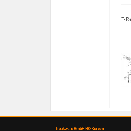
T-R
freakware GmbH HQ Kerpen