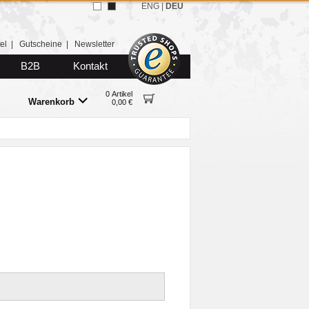
ENG
|
DEU
el
|
Gutscheine
|
Newsletter
B2B
Kontakt
0 Artikel
Warenkorb
0,00 €