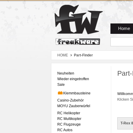
Zum Hauptmenue
Zum Seiteninhalt
Zum Warenkob
Home
HOME
Part-Finder
Part-
Neuheiten
Wieder eingetroffen
Sale
Klemmbausteine
Willkomm
Klicken S
Casino-Zubehör
MOYU Zauberwürfel
RC Helikopter
RC Multikopter
T-Rex 
RC Flugzeuge
RC Autos