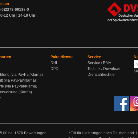
zeiten
9 (0)2273-60188-0
0-12 Uhr | 14-18 Uhr
sarten
Paketdienste
Service
Ne
DHL
Service / RMA
DPD
Technik / Download
Si
hlung (via PayPal/Klarna)
Drehzahlrechner
ift (via PayPal/Klarna)
rte (via PayPal/Klarna)
berweisung (Klarna)
e
5.00
bei
1570
Bewertungen
*Gilt für Lieferungen nach Deutschland. 