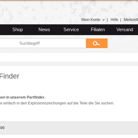
Mein Konto
|
Hilfe
|
Merkzett
Shop
News
Service
Filialen
Versand
Finder
en in unserem Partfinder.
ie einfach in den Explosionszeichungen auf die Teile die Sie suchen.
800