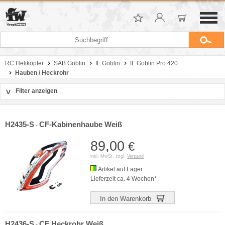
RC Helikopter
SAB Goblin
IL Goblin
IL Goblin Pro 420
Hauben / Heckrohr
Filter anzeigen
>
Sortierung
Hersteller
H2435-S
CF-Kabinenhaube Weiß
-
Preis
89,00
€
inkl. MwSt. zzgl.
Versand
Artikel auf Lager
Lieferzeit ca. 4 Wochen*
In den Warenkorb
H2436-S
CF Heckrohr Weiß
-