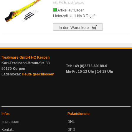
inkl. MwSt. zzgl.
Versand
Artikel auf Lager
Lieferzeit ca. 1 bis 3 Tage*
In den Warenkorb
freakware GmbH HQ Kerpen
Karl-Ferdinand-Braun-Str. 33
Tel: +49 (0)2273-60188-0
50170 Kerpen
Mo-Fr: 10-12 Uhr | 14-18 Uhr
Ladenlokal:
Heute geschlossen
Infos
Paketdienste
Impressum
DHL
Kontakt
DPD