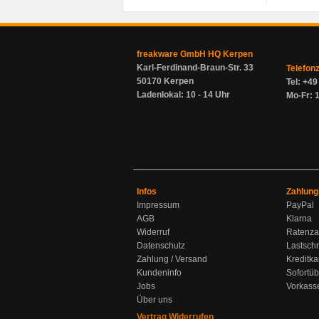
freakware GmbH HQ Kerpen
Karl-Ferdinand-Braun-Str. 33
Telefon
50170 Kerpen
Tel: +4
Ladenlokal: 10 - 14 Uhr
Mo-Fr: 1
Infos
Zahlung
Impressum
PayPal
AGB
Klarna
Widerruf
Ratenza
Datenschutz
Lastschr
Zahlung / Versand
Kreditka
Kundeninfo
Sofortü
Jobs
Vorkass
Über uns
Vertrag Widerrufen