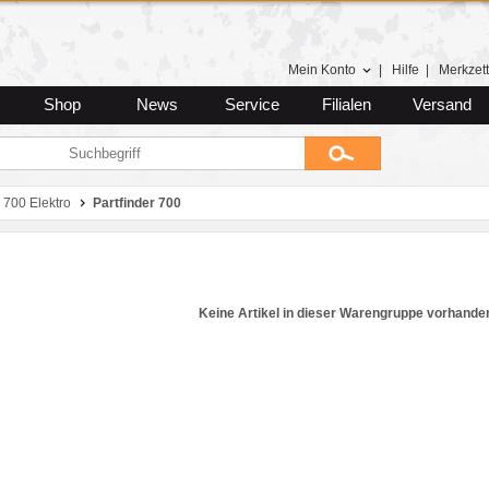
Mein Konto
|
Hilfe
|
Merkzett
Shop
News
Service
Filialen
Versand
 700 Elektro
Partfinder 700
Keine Artikel in dieser Warengruppe vorhande