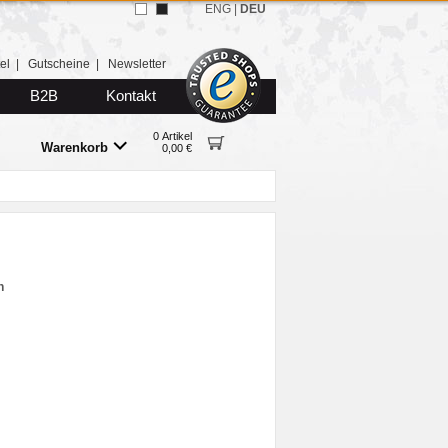
ENG
|
DEU
el
|
Gutscheine
|
Newsletter
B2B
Kontakt
0 Artikel
Warenkorb
0,00 €
n