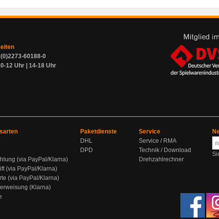
zeiten
9 (0)2273-60188-0
0-12 Uhr | 14-18 Uhr
sarten
Paketdienste
Service
Ne
DHL
Service / RMA
DPD
Technik / Download
Si
hlung (via PayPal/Klarna)
Drehzahlrechner
ift (via PayPal/Klarna)
rte (via PayPal/Klarna)
berweisung (Klarna)
e