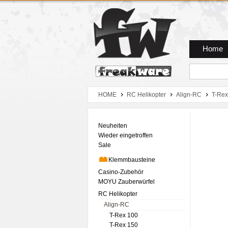
Zum Hauptmenue
Zum Seiteninhalt
Zum Warenkob
Home
HOME
RC Helikopter
Align-RC
T-Rex
Neuheiten
Wieder eingetroffen
Sale
Klemmbausteine
Casino-Zubehör
MOYU Zauberwürfel
RC Helikopter
Align-RC
T-Rex 100
T-Rex 150