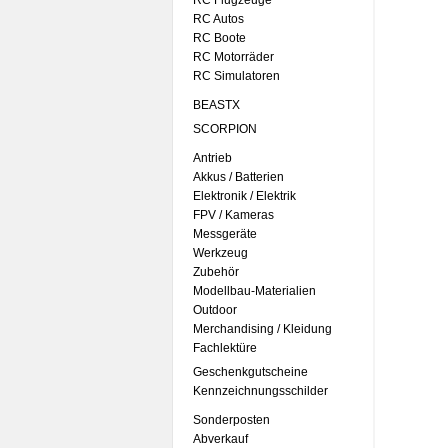
RC Flugzeuge
RC Autos
RC Boote
RC Motorräder
RC Simulatoren
BEASTX
SCORPION
Antrieb
Akkus / Batterien
Elektronik / Elektrik
FPV / Kameras
Messgeräte
Werkzeug
Zubehör
Modellbau-Materialien
Outdoor
Merchandising / Kleidung
Fachlektüre
Geschenkgutscheine
Kennzeichnungsschilder
Sonderposten
Abverkauf