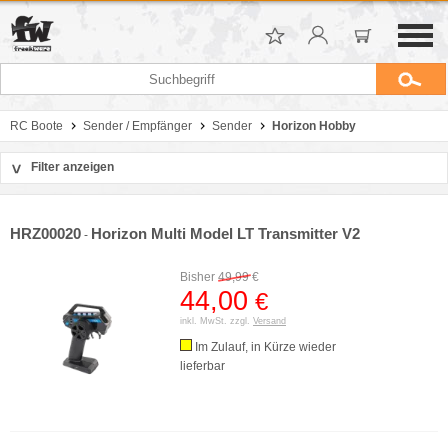
RC Boote
Sender / Empfänger
Sender
Horizon Hobby
Filter anzeigen
>
Sortierung
Hersteller
HRZ00020
Horizon Multi Model LT Transmitter V2
-
Preis
Bisher
49,99
€
44,00
€
inkl. MwSt. zzgl.
Versand
Im Zulauf, in Kürze wieder
lieferbar