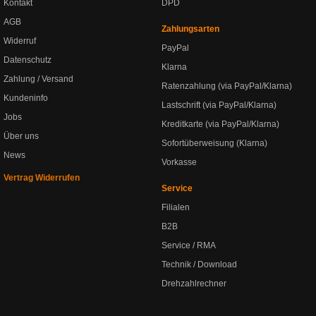
Kontakt
DPD
AGB
Zahlungsarten
Widerruf
PayPal
Datenschutz
Klarna
Zahlung / Versand
Ratenzahlung (via PayPal/Klarna)
Kundeninfo
Lastschrift (via PayPal/Klarna)
Jobs
Kreditkarte (via PayPal/Klarna)
Über uns
Sofortüberweisung (Klarna)
News
Vorkasse
Vertrag Widerrufen
Service
Filialen
B2B
Service / RMA
Technik / Download
Drehzahlrechner