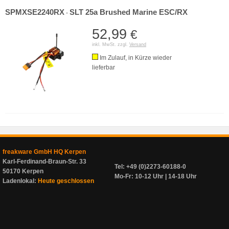
SPMXSE2240RX
SLT 25a Brushed Marine ESC/RX
-
52,99
€
inkl. MwSt. zzgl.
Versand
Im Zulauf, in Kürze wieder
lieferbar
freakware GmbH HQ Kerpen
Karl-Ferdinand-Braun-Str. 33
Tel: +49 (0)2273-60188-0
50170 Kerpen
Mo-Fr: 10-12 Uhr | 14-18 Uhr
Ladenlokal:
Heute geschlossen