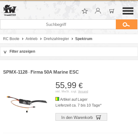
RC Boote
Antrieb
Drehzahlregler
Spektrum
Filter anzeigen
>
Sortierung
Hersteller
SPMX-1128
Firma 50A Marine ESC
-
Preis
55,99
€
inkl. MwSt. zzgl.
Versand
Artikel auf Lager
Lieferzeit ca. 7 bis 10 Tage*
In den Warenkorb