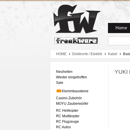
Zum Hauptmenue
Zum Seiteninhalt
Zum Warenkob
Home
HOME
Elektronik / Elektrik
Kabel
Bal
YUKI 
Neuheiten
Wieder eingetroffen
Sale
Klemmbausteine
Casino-Zubehör
MOYU Zauberwürfel
RC Helikopter
RC Multikopter
RC Flugzeuge
RC Autos