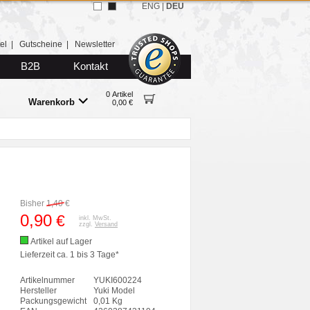
ENG
|
DEU
el
|
Gutscheine
|
Newsletter
B2B
Kontakt
0 Artikel
Warenkorb
0,00 €
Bisher
1,40
€
0,90
€
inkl. MwSt.
zzgl.
Versand
Artikel auf Lager
Lieferzeit ca. 1 bis 3 Tage*
Artikelnummer
YUKI600224
Hersteller
Yuki Model
Packungsgewicht
0,01 Kg