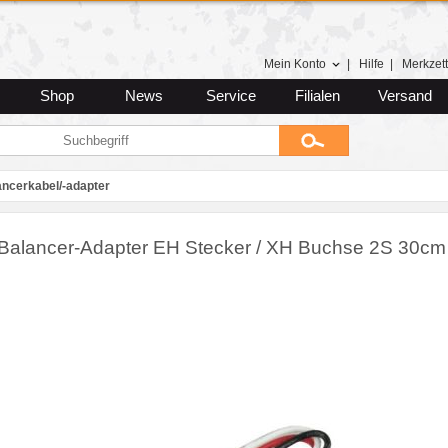
Mein Konto
|
Hilfe
|
Merkzett
Shop
News
Service
Filialen
Versand
ancerkabel/-adapter
Balancer-Adapter EH Stecker / XH Buchse 2S 30cm