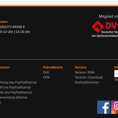
zeiten
9 (0)2273-60188-0
0-12 Uhr | 14-18 Uhr
sarten
Paketdienste
Service
Ne
DHL
Service / RMA
DPD
Technik / Download
Si
hlung (via PayPal/Klarna)
Drehzahlrechner
ift (via PayPal/Klarna)
rte (via PayPal/Klarna)
berweisung (Klarna)
e