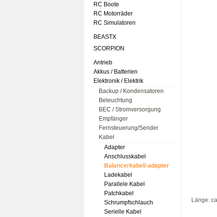
RC Boote
RC Motorräder
RC Simulatoren
BEASTX
SCORPION
Antrieb
Akkus / Batterien
Elektronik / Elektrik
Backup / Kondensatoren
Beleuchtung
BEC / Stromversorgung
Empfänger
Fernsteuerung/Sender
Kabel
Adapter
Anschlusskabel
Balancerkabel/-adapter
Ladekabel
Parallele Kabel
Patchkabel
Länge: c
Schrumpfschlauch
Serielle Kabel