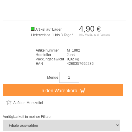
4,90
€
Artikel auf Lager
Lieferzeit ca. 1 bis 3 Tage*
inkl. MwSt. zzgl.
Versand
Artikelnummer
MT1882
Hersteller
Junsi
Packungsgewicht
0,02 Kg
EAN
4260357695236
Menge
In den Warenkorb
Auf den Merkzettel
Verfügbarkeit in meiner Filiale