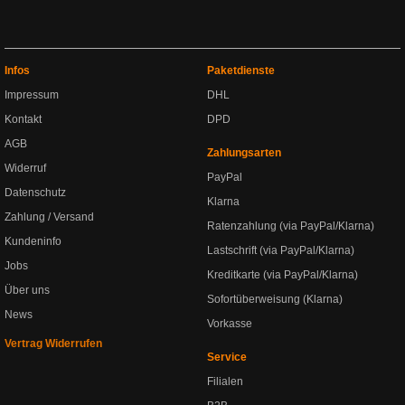
Infos
Paketdienste
Impressum
DHL
Kontakt
DPD
AGB
Zahlungsarten
Widerruf
PayPal
Datenschutz
Klarna
Zahlung / Versand
Ratenzahlung (via PayPal/Klarna)
Kundeninfo
Lastschrift (via PayPal/Klarna)
Jobs
Kreditkarte (via PayPal/Klarna)
Über uns
Sofortüberweisung (Klarna)
News
Vorkasse
Vertrag Widerrufen
Service
Filialen