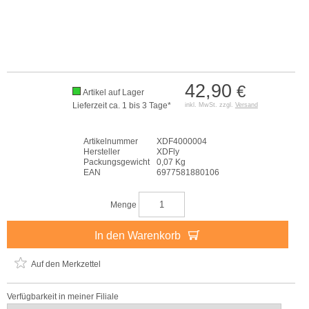
42,90
€
Artikel auf Lager
Lieferzeit ca. 1 bis 3 Tage*
inkl. MwSt. zzgl.
Versand
Artikelnummer
XDF4000004
Hersteller
XDFly
Packungsgewicht
0,07 Kg
EAN
6977581880106
Menge
In den Warenkorb
Auf den Merkzettel
Verfügbarkeit in meiner Filiale