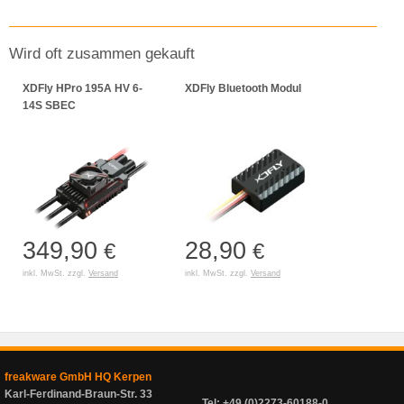
Wird oft zusammen gekauft
XDFly HPro 195A HV 6-
XDFly Bluetooth Modul
14S SBEC
349,90
28,90
€
€
inkl. MwSt. zzgl.
Versand
inkl. MwSt. zzgl.
Versand
freakware GmbH HQ Kerpen
Karl-Ferdinand-Braun-Str. 33
Tel: +49 (0)2273-60188-0