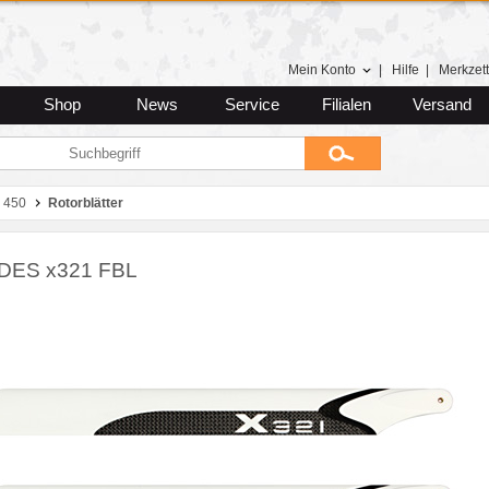
Mein Konto
|
Hilfe
|
Merkzett
Shop
News
Service
Filialen
Versand
 450
Rotorblätter
DES x321 FBL