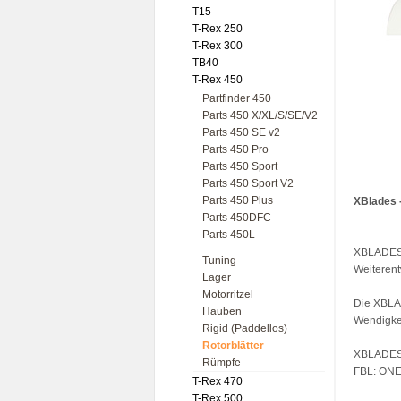
T15
T-Rex 250
T-Rex 300
TB40
T-Rex 450
Partfinder 450
Parts 450 X/XL/S/SE/V2
Parts 450 SE v2
Parts 450 Pro
Parts 450 Sport
Parts 450 Sport V2
Parts 450 Plus
XBlades -
Parts 450DFC
Parts 450L
XBLADES s
Tuning
Weiterent
Lager
Motorritzel
Die XBLA
Hauben
Wendigkei
Rigid (Paddellos)
Rotorblätter
XBLADES -
Rümpfe
FBL: ON
T-Rex 470
T-Rex 500