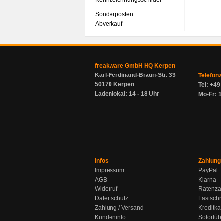
Kennzeichnungsschilder
Sonderposten
Abverkauf
freakware GmbH HQ Kerpen
Karl-Ferdinand-Braun-Str. 33
Telefon
50170 Kerpen
Tel: +4
Ladenlokal: 14 - 18 Uhr
Mo-Fr: 1
Infos
Zahlung
Impressum
PayPal
AGB
Klarna
Widerruf
Ratenza
Datenschutz
Lastschr
Zahlung / Versand
Kreditka
Kundeninfo
Sofortü