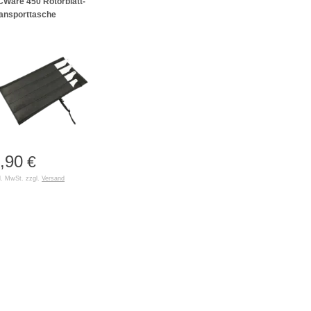
Ware 450 Rotorblatt-
ansporttasche
,90
€
l. MwSt. zzgl.
Versand