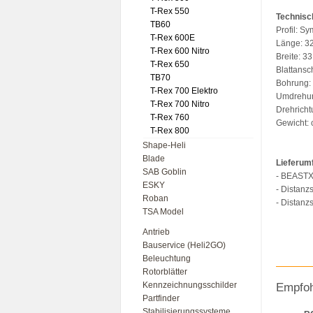
T-Rex 550
Technisc
TB60
Profil: S
T-Rex 600E
Länge: 
T-Rex 600 Nitro
Breite: 3
T-Rex 650
Blattansc
TB70
Bohrung
T-Rex 700 Elektro
Umdrehun
T-Rex 700 Nitro
Drehricht
T-Rex 760
Gewicht: c
T-Rex 800
Shape-Heli
Blade
Lieferum
SAB Goblin
- BEASTX 
ESKY
- Distanz
Roban
- Distanz
TSA Model
Antrieb
Bauservice (Heli2GO)
Beleuchtung
Rotorblätter
Kennzeichnungsschilder
Empfoh
Partfinder
Stabilisierungssysteme