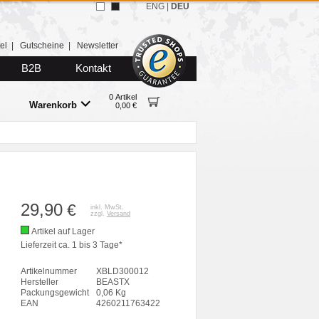
ENG
|
DEU
el
|
Gutscheine
|
Newsletter
B2B
Kontakt
0 Artikel
Warenkorb
0,00 €
29,90
€
inkl. MwSt.
zzgl.
Versand
Artikel auf Lager
Lieferzeit ca. 1 bis 3 Tage*
Artikelnummer
XBLD300012
Hersteller
BEASTX
Packungsgewicht
0,06 Kg
EAN
4260211763422