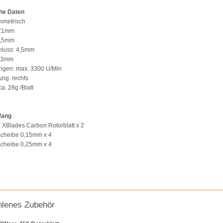
he Daten
ymmetrisch
321mm
3,5mm
hluss: 4,5mm
: 3mm
gen: max. 3300 U/Min
ung: rechts
a. 28g /Blatt
fang
XBlades Carbon Rotorblatt x 2
scheibe 0,15mm x 4
scheibe 0,25mm x 4
lenes Zubehör