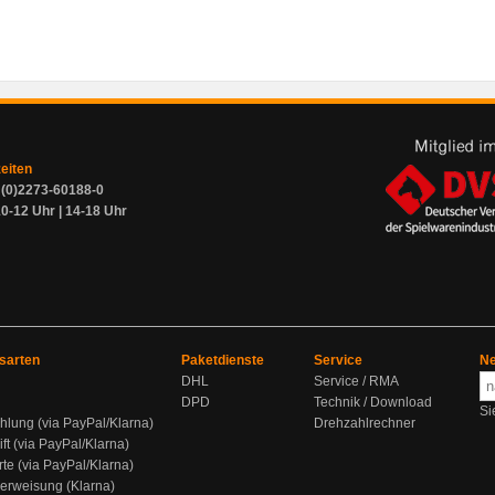
zeiten
9 (0)2273-60188-0
0-12 Uhr | 14-18 Uhr
sarten
Paketdienste
Service
Ne
DHL
Service / RMA
DPD
Technik / Download
Si
hlung (via PayPal/Klarna)
Drehzahlrechner
ift (via PayPal/Klarna)
rte (via PayPal/Klarna)
berweisung (Klarna)