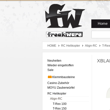
Zum Hauptmenue
Zum Seiteninhalt
Zum Warenkob
Home
HOME
RC Helikopter
Align-RC
T-Rex
XBLA
Neuheiten
Wieder eingetroffen
Sale
Klemmbausteine
Casino-Zubehör
MOYU Zauberwürfel
RC Helikopter
Align-RC
T-Rex 100
T-Rex 150