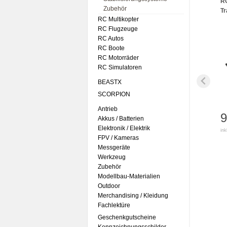
RC
Zubehör
Tr
RC Multikopter
RC Flugzeuge
RC Autos
RC Boote
RC Motorräder
RC Simulatoren
BEASTX
SCORPION
Antrieb
9
Akkus / Batterien
Elektronik / Elektrik
ink
FPV / Kameras
Messgeräte
Werkzeug
Zubehör
Modellbau-Materialien
Outdoor
Merchandising / Kleidung
Fachlektüre
Geschenkgutscheine