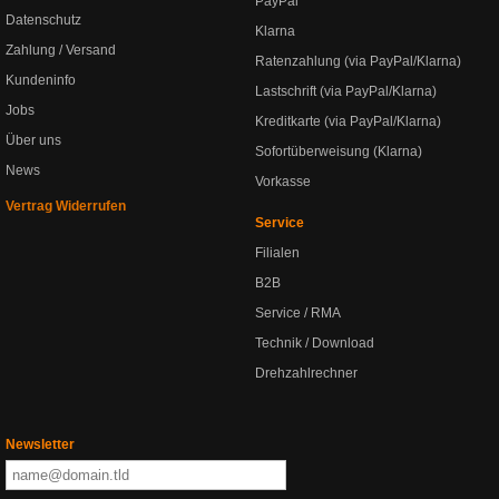
PayPal
Datenschutz
Klarna
Zahlung / Versand
Ratenzahlung (via PayPal/Klarna)
Kundeninfo
Lastschrift (via PayPal/Klarna)
Jobs
Kreditkarte (via PayPal/Klarna)
Über uns
Sofortüberweisung (Klarna)
News
Vorkasse
Vertrag Widerrufen
Service
Filialen
B2B
Service / RMA
Technik / Download
Drehzahlrechner
Newsletter