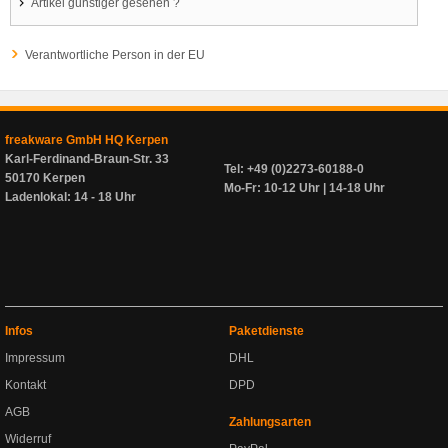
Artikel günstiger gesehen ?
Verantwortliche Person in der EU
freakware GmbH HQ Kerpen
Karl-Ferdinand-Braun-Str. 33
Tel: +49 (0)2273-60188-0
50170 Kerpen
Mo-Fr: 10-12 Uhr | 14-18 Uhr
Ladenlokal: 14 - 18 Uhr
Infos
Paketdienste
Impressum
DHL
Kontakt
DPD
AGB
Zahlungsarten
Widerruf