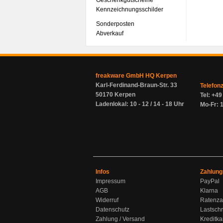
Geschenkgutscheine
Kennzeichnungsschilder
Sonderposten
Abverkauf
freakware GmbH HQ Kerpen
Karl-Ferdinand-Braun-Str. 33
Telefon
50170 Kerpen
Tel: +4
Ladenlokal: 10 - 12 / 14 - 18 Uhr
Mo-Fr: 1
Infos
Zahlung
Impressum
PayPal
AGB
Klarna
Widerruf
Ratenza
Datenschutz
Lastschr
Zahlung / Versand
Kreditka