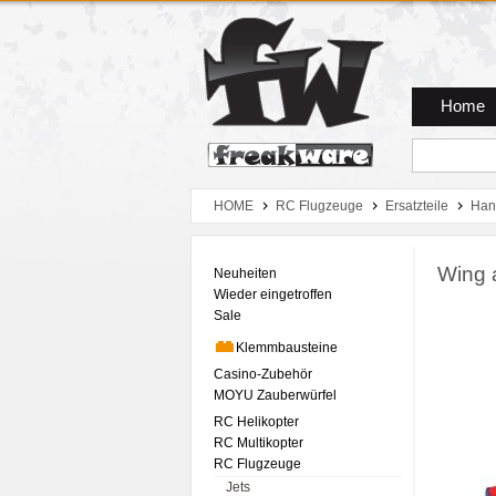
Zum Hauptmenue
Zum Seiteninhalt
Zum Warenkob
Home
HOME
RC Flugzeuge
Ersatzteile
Han
Wing 
Neuheiten
Wieder eingetroffen
Sale
Klemmbausteine
Casino-Zubehör
MOYU Zauberwürfel
RC Helikopter
RC Multikopter
RC Flugzeuge
Jets