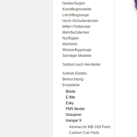
Gleiter/Segler
Kunstflugmodelle
Leichtflugzeuge
Hoch-/Schulterdecker
Mittel-/Tiefdecker
Mehrfachdecker
Nurflügler
Warbirds
Wasserflugzeuge
Sonstige Modelle
Sortiert nach Hersteller
Antrieb Elektro
Beleuchtung
Ersatzteile
Blade
E-flite
Esky
FMS Model
Graupner
Hangar 9
Aermacchi MB-339 Parts
Carbon Cub Parts