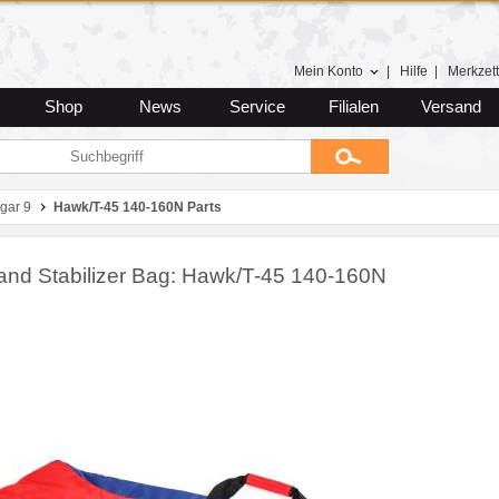
Mein Konto
|
Hilfe
|
Merkzett
Shop
News
Service
Filialen
Versand
gar 9
Hawk/T-45 140-160N Parts
and Stabilizer Bag: Hawk/T-45 140-160N