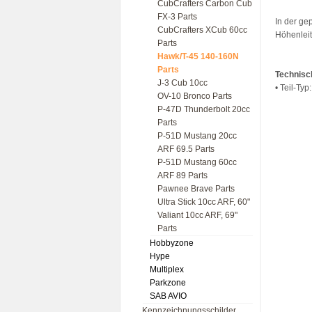
CubCrafters Carbon Cub
FX-3 Parts
In der ge
CubCrafters XCub 60cc
Höhenleit
Parts
Hawk/T-45 140-160N
Parts
Technisc
J-3 Cub 10cc
• Teil-Typ
OV-10 Bronco Parts
P-47D Thunderbolt 20cc
Parts
P-51D Mustang 20cc
ARF 69.5 Parts
P-51D Mustang 60cc
ARF 89 Parts
Pawnee Brave Parts
Ultra Stick 10cc ARF, 60"
Valiant 10cc ARF, 69"
Parts
Hobbyzone
Hype
Multiplex
Parkzone
SAB AVIO
Kennzeichnungsschilder