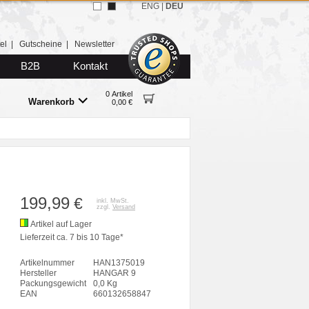
ENG
|
DEU
el
|
Gutscheine
|
Newsletter
B2B
Kontakt
0 Artikel
Warenkorb
0,00 €
199,99
€
inkl. MwSt.
zzgl.
Versand
Artikel auf Lager
Lieferzeit ca. 7 bis 10 Tage*
Artikelnummer
HAN1375019
Hersteller
HANGAR 9
Packungsgewicht
0,0 Kg
EAN
660132658847