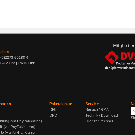
zeiten
9 (0)2273-60188-0
0-12 Uhr | 14-18 Uhr
sarten
Paketdienste
Service
Ne
DHL
Service / RMA
DPD
Technik / Download
Si
hlung (via PayPal/Klarna)
Drehzahlrechner
ift (via PayPal/Klarna)
rte (via PayPal/Klarna)