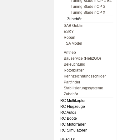
Tuning Blade mCP X BL
Tuning Blade nCP S
Tuning Blade nCP X
Zubehör
SAB Goblin
ESKY
Roban
TSA Model
Antrieb
Bauservice (Heli2GO)
Beleuchtung
Rotorblätter
Kennzeichnungsschilder
Partfinder
Stabilisierungssysteme
Zubehör
RC Multikopter
RC Flugzeuge
RC Autos
RC Boote
RC Motorräder
RC Simulatoren
BEASTX