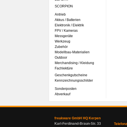
SCORPION
Antrieb
Akkus / Batterien
Elektronik / Elektrik
FPV / Kameras
Messgeräte
Werkzeug
Zubehör
Modellbau-Materialien
Outdoor
Merchandising / Kleidung
Fachlektüre
Geschenkgutscheine
Kennzeichnungsschilder
Sonderposten
Abverkauf
freakware GmbH HQ Kerpen
Karl-Ferdinand-Braun-Str. 33
Telefon