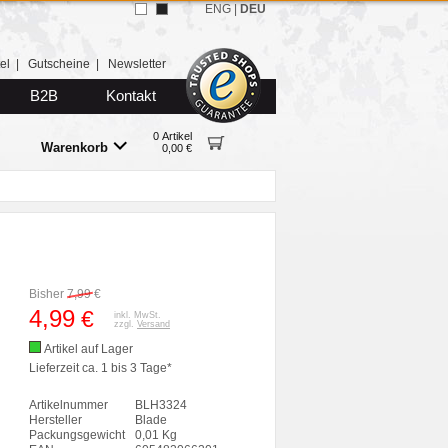
ENG
|
DEU
el
|
Gutscheine
|
Newsletter
B2B
Kontakt
0 Artikel
Warenkorb
0,00 €
Bisher
7,99
€
4,99
€
inkl. MwSt.
zzgl.
Versand
Artikel auf Lager
Lieferzeit ca. 1 bis 3 Tage*
Artikelnummer
BLH3324
Hersteller
Blade
Packungsgewicht
0,01 Kg