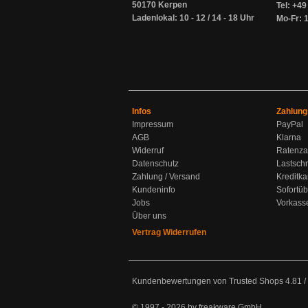
50170 Kerpen
Tel: +4
Ladenlokal: 10 - 12 / 14 - 18 Uhr
Mo-Fr: 1
Infos
Zahlung
Impressum
PayPal
AGB
Klarna
Widerruf
Ratenza
Datenschutz
Lastschr
Zahlung / Versand
Kreditka
Kundeninfo
Sofortü
Jobs
Vorkass
Über uns
Vertrag Widerrufen
Kundenbewertungen von Trusted Shops
4.81
/
© 1997 - 2026 by freakware GmbH