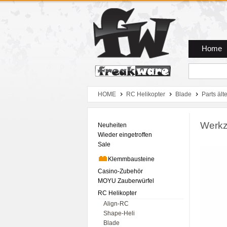
Zum Hauptmenue
Zum Seiteninhalt
Zum Warenkob
Home
HOME
RC Helikopter
Blade
Parts ält
Werkze
Neuheiten
Wieder eingetroffen
Sale
Klemmbausteine
Casino-Zubehör
MOYU Zauberwürfel
RC Helikopter
Align-RC
Shape-Heli
Blade