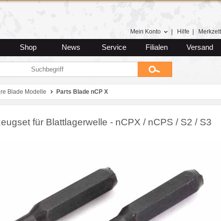
Mein Konto
|
Hilfe
|
Merkzett
Shop
News
Service
Filialen
Versand
ere Blade Modelle
Parts Blade nCP X
ugset für Blattlagerwelle - nCPX / nCPS / S2 / S3