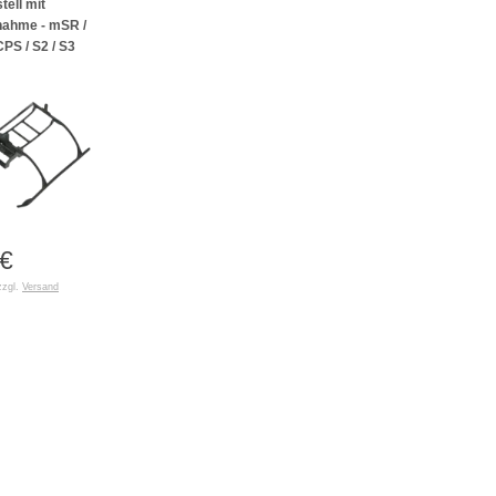
ell mit
ahme - mSR /
PS / S2 / S3
€
zzgl.
Versand