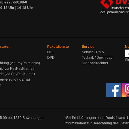
9 (0)2273-60188-0
0-12 Uhr | 14-18 Uhr
sarten
Paketdienste
Service
Ne
DHL
Service / RMA
DPD
Technik / Download
Si
hlung (via PayPal/Klarna)
Drehzahlrechner
ift (via PayPal/Klarna)
rte (via PayPal/Klarna)
berweisung (Klarna)
e
5.00
bei
1570
Bewertungen
*Gilt für Lieferungen nach Deutschland. 
Informationen zur Berechnung des Liefer