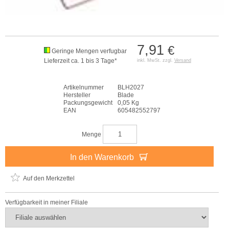
7,91
€
Geringe Mengen verfugbar
Lieferzeit ca. 1 bis 3 Tage*
inkl. MwSt. zzgl.
Versand
Artikelnummer
BLH2027
Hersteller
Blade
Packungsgewicht
0,05 Kg
EAN
605482552797
Menge
In den Warenkorb
Auf den Merkzettel
Verfügbarkeit in meiner Filiale