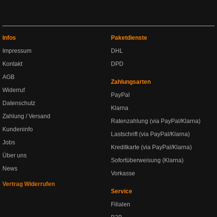
Infos
Paketdienste
Impressum
DHL
Kontakt
DPD
AGB
Zahlungsarten
Widerruf
PayPal
Datenschutz
Klarna
Zahlung / Versand
Ratenzahlung (via PayPal/Klarna)
Kundeninfo
Lastschrift (via PayPal/Klarna)
Jobs
Kreditkarte (via PayPal/Klarna)
Über uns
Sofortüberweisung (Klarna)
News
Vorkasse
Vertrag Widerrufen
Service
Filialen