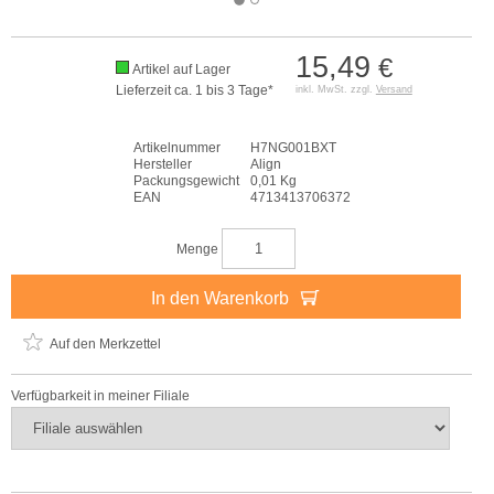
15,49
€
Artikel auf Lager
Lieferzeit ca. 1 bis 3 Tage*
inkl. MwSt. zzgl.
Versand
Artikelnummer
H7NG001BXT
Hersteller
Align
Packungsgewicht
0,01 Kg
EAN
4713413706372
Menge
In den Warenkorb
Auf den Merkzettel
Verfügbarkeit in meiner Filiale