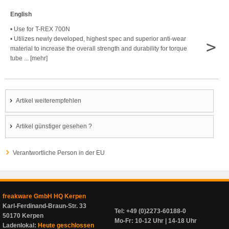
English
• Use for T-REX 700N
• Utilizes newly developed, highest spec and superior anti-wear
>
material to increase the overall strength and durability for torque
tube ... [mehr]
Artikel weiterempfehlen
Artikel günstiger gesehen ?
Verantwortliche Person in der EU
freakware GmbH HQ Kerpen
Karl-Ferdinand-Braun-Str. 33
Tel: +49 (0)2273-60188-0
50170 Kerpen
Mo-Fr: 10-12 Uhr | 14-18 Uhr
Ladenlokal:
Heute geschlossen