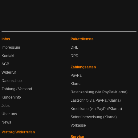
Infos
Paketdienste
Impressum
DHL
Kontakt
DPD
AGB
Zahlungsarten
Widerruf
PayPal
Datenschutz
Klarna
Zahlung / Versand
Ratenzahlung (via PayPal/Klarna)
Kundeninfo
Lastschrift (via PayPal/Klarna)
Jobs
Kreditkarte (via PayPal/Klarna)
Über uns
Sofortüberweisung (Klarna)
News
Vorkasse
Vertrag Widerrufen
Service