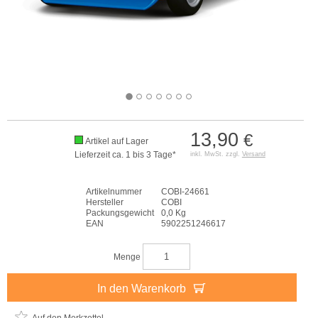
13,90
€
Artikel auf Lager
Lieferzeit ca. 1 bis 3 Tage*
inkl. MwSt. zzgl.
Versand
Artikelnummer
COBI-24661
Hersteller
COBI
Packungsgewicht
0,0 Kg
EAN
5902251246617
Menge
In den Warenkorb