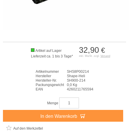
32,90
€
Artikel auf Lager
Lieferzeit ca. 1 bis 3 Tage*
inkl. MwSt. zzgl.
Versand
Artikelnummer
SHS8P00214
Hersteller
Shape-Heli
Hersteller-Nr.
SH900-214
Packungsgewicht
0,0 Kg
EAN
4260211765594
Menge
In den Warenkorb
Auf den Merkzettel