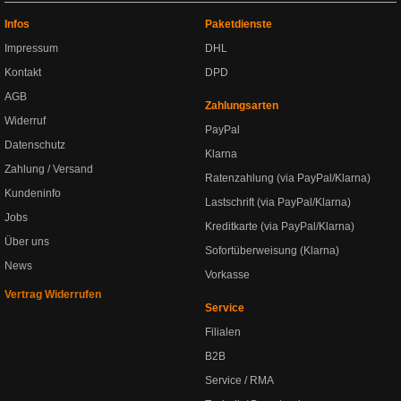
Infos
Paketdienste
Impressum
DHL
Kontakt
DPD
AGB
Zahlungsarten
Widerruf
PayPal
Datenschutz
Klarna
Zahlung / Versand
Ratenzahlung (via PayPal/Klarna)
Kundeninfo
Lastschrift (via PayPal/Klarna)
Jobs
Kreditkarte (via PayPal/Klarna)
Über uns
Sofortüberweisung (Klarna)
News
Vorkasse
Vertrag Widerrufen
Service
Filialen
B2B
Service / RMA