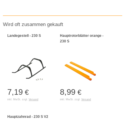
Wird oft zusammen gekauft
Landegestell - 230 S
Hauptrotorblätter orange -
230 S
7,19
8,99
€
€
inkl. MwSt. zzgl.
Versand
inkl. MwSt. zzgl.
Versand
Hauptzahnrad - 230 S V2