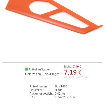
Bisher
7,99
€
Artikel auf Lager
7,19
€
Lieferzeit ca. 1 bis 3 Tage*
inkl. MwSt. zzgl.
Versand
Artikelnummer
BLH1406
Hersteller
Blade
Packungsgewicht
0,02 Kg
EAN
605482121986