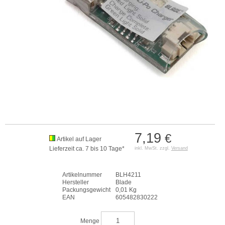
7,19
€
Artikel auf Lager
Lieferzeit ca. 7 bis 10 Tage*
inkl. MwSt. zzgl.
Versand
Artikelnummer
BLH4211
Hersteller
Blade
Packungsgewicht
0,01 Kg
EAN
605482830222
Menge