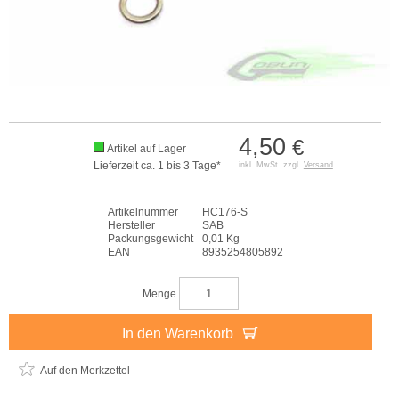
4,50
€
Artikel auf Lager
Lieferzeit ca. 1 bis 3 Tage*
inkl. MwSt. zzgl.
Versand
Artikelnummer
HC176-S
Hersteller
SAB
Packungsgewicht
0,01 Kg
EAN
8935254805892
Menge
In den Warenkorb
Auf den Merkzettel