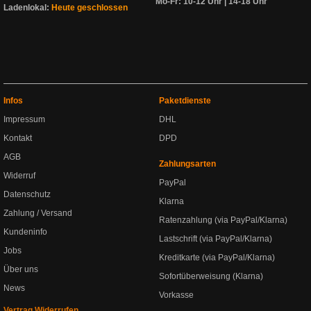
Mo-Fr: 10-12 Uhr | 14-18 Uhr
Ladenlokal:
Heute geschlossen
Infos
Paketdienste
Impressum
DHL
Kontakt
DPD
AGB
Zahlungsarten
Widerruf
PayPal
Datenschutz
Klarna
Zahlung / Versand
Ratenzahlung (via PayPal/Klarna)
Kundeninfo
Lastschrift (via PayPal/Klarna)
Jobs
Kreditkarte (via PayPal/Klarna)
Über uns
Sofortüberweisung (Klarna)
News
Vorkasse
Vertrag Widerrufen