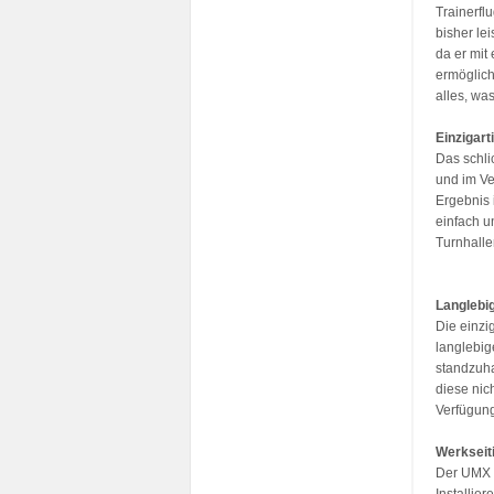
Trainerfl
bisher le
da er mit
ermöglich
alles, was
Einzigart
Das schli
und im Ve
Ergebnis 
einfach u
Turnhalle
Langlebi
Die einzi
langlebig
standzuha
diese nich
Verfügun
Werkseit
Der UMX Sl