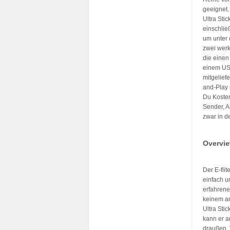
geeignet.
Ultra Sti
einschlie
um unter 
zwei werk
die einen
einem USB
mitgelief
and-Play 
Du Koste
Sender, A
zwar in d
Overvi
Der E-fli
einfach u
erfahrene
keinem a
Ultra Sti
kann er a
draußen.