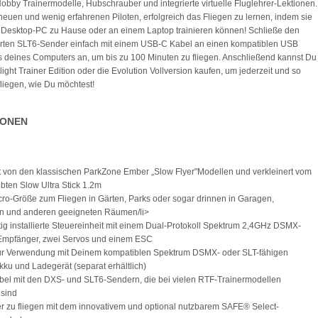
obby Trainermodelle, Hubschrauber und integrierte virtuelle Fluglehrer-Lektionen.
t neuen und wenig erfahrenen Piloten, erfolgreich das Fliegen zu lernen, indem sie
Desktop-PC zu Hause oder an einem Laptop trainieren können! Schließe den
erten SLT6-Sender einfach mit einem USB-C Kabel an einen kompatiblen USB
 deines Computers an, um bis zu 100 Minuten zu fliegen. Anschließend kannst Du
light Trainer Edition oder die Evolution Vollversion kaufen, um jederzeit und so
fliegen, wie Du möchtest!
IONEN
ert von den klassischen ParkZone Ember „Slow Flyer"Modellen und verkleinert vom
ebten Slow Ultra Stick 1.2m
icro-Größe zum Fliegen in Gärten, Parks oder sogar drinnen in Garagen,
en und anderen geeigneten Räumen/li>
tig installierte Steuereinheit mit einem Dual-Protokoll Spektrum 2,4GHz DSMX-
Empfänger, zwei Servos und einem ESC
zur Verwendung mit Deinem kompatiblen Spektrum DSMX- oder SLT-fähigen
kku und Ladegerät (separat erhältlich)
bel mit den DXS- und SLT6-Sendern, die bei vielen RTF-Trainermodellen
 sind
er zu fliegen mit dem innovativem und optional nutzbarem SAFE® Select-