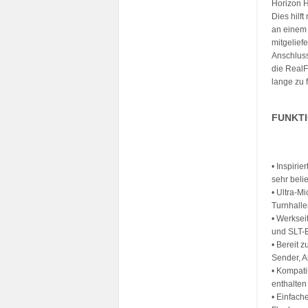
Horizon H
Dies hilf
an einem 
mitgelief
Anschluss
die RealF
lange zu 
FUNKT
• Inspiri
sehr beli
• Ultra-M
Turnhall
• Werksei
und SLT-
• Bereit 
Sender, A
• Kompati
enthalten
• Einfach