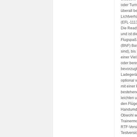
oder Turn
überall b
Lichtverh
(EFL-1113)
Die Ready
und ist d
Flugspaß
(BNF) Bas
sind), bi
einer Vie
oder berei
bevorzug
Ladegerä
optional 
mit einer
bestehen
leichten 
den Flüge
Handumdr
Obwohl wi
Trainermo
RTF-Vers
Testversi