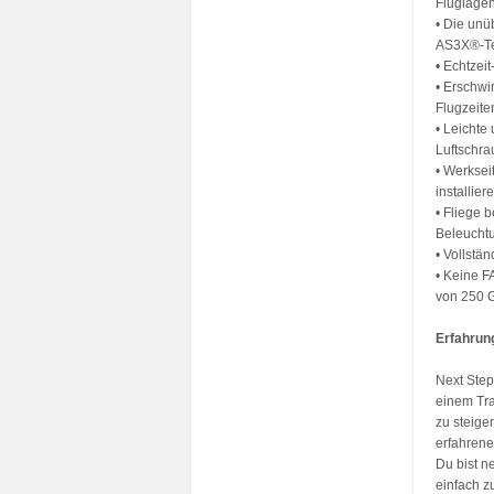
Fluglage
• Die unü
AS3X®-Te
• Echtzei
• Erschwi
Flugzeite
• Leichte
Luftschr
• Werksei
installie
• Fliege 
Beleuchtu
• Vollstä
• Keine F
von 250 
Erfahrung
Next Step
einem Tra
zu steige
erfahrene
Du bist n
einfach z