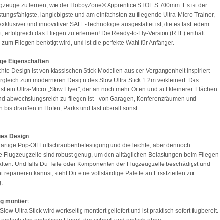
ugzeuge zu lernen, wie der HobbyZone® Apprentice STOL S 700mm. Es ist der
istungsfähigste, langlebigste und am einfachsten zu fliegende Ultra-Micro-Trainer,
 exklusiver und innovativer SAFE-Technologie ausgestattet ist, die es fast jedem
t, erfolgreich das Fliegen zu erlernen! Die Ready-to-Fly-Version (RTF) enthält
 zum Fliegen benötigt wird, und ist die perfekte Wahl für Anfänger.
ige Eigenschaften
chte Design ist von klassischen Stick Modellen aus der Vergangenheit inspiriert
rgleich zum moderneren Design des Slow Ultra Stick 1.2m verkleinert. Das
ist ein Ultra-Micro „Slow Flyer", der an noch mehr Orten und auf kleineren Flächen
nd abwechslungsreich zu fliegen ist - von Garagen, Konferenzräumen und
n bis draußen in Höfen, Parks und fast überall sonst.
ges Design
gartige Pop-Off Luftschraubenbefestigung und die leichte, aber dennoch
e Flugzeugzelle sind robust genug, um den alltäglichen Belastungen beim Fliegen
lten. Und falls Du Teile oder Komponenten der Flugzeugzelle beschädigst und
t reparieren kannst, steht Dir eine vollständige Palette an Ersatzteilen zur
g.
ig montiert
ow Ultra Stick wird werkseitig montiert geliefert und ist praktisch sofort flugbereit.