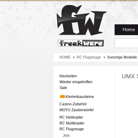
Zum Hauptmenue
Zum Seiteninhalt
Zum Warenkob
Home
HOME
RC Flugzeuge
Sonstige Modelle
UMX S
Neuheiten
Wieder eingetroffen
Sale
Klemmbausteine
Casino-Zubehör
MOYU Zauberwürfel
RC Helikopter
RC Multikopter
RC Flugzeuge
Jets