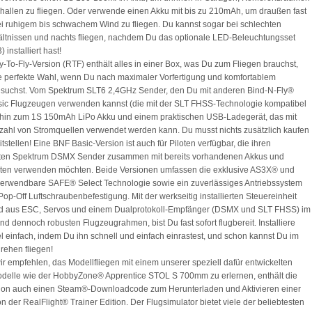
hallen zu fliegen. Oder verwende einen Akku mit bis zu 210mAh, um draußen fast
ei ruhigem bis schwachem Wind zu fliegen. Du kannst sogar bei schlechten
ältnissen und nachts fliegen, nachdem Du das optionale LED-Beleuchtungsset
 installiert hast!
-To-Fly-Version (RTF) enthält alles in einer Box, was Du zum Fliegen brauchst,
ie perfekte Wahl, wenn Du nach maximaler Vorfertigung und komfortablem
 suchst. Vom Spektrum SLT6 2,4GHz Sender, den Du mit anderen Bind-N-Fly®
ic Flugzeugen verwenden kannst (die mit der SLT FHSS-Technologie kompatibel
s hin zum 1S 150mAh LiPo Akku und einem praktischen USB-Ladegerät, das mit
lzahl von Stromquellen verwendet werden kann. Du musst nichts zusätzlich kaufen
tstellen! Eine BNF Basic-Version ist auch für Piloten verfügbar, die ihren
ten Spektrum DSMX Sender zusammen mit bereits vorhandenen Akkus und
ten verwenden möchten. Beide Versionen umfassen die exklusive AS3X® und
verwendbare SAFE® Select Technologie sowie ein zuverlässiges Antriebssystem
 Pop-Off Luftschraubenbefestigung. Mit der werkseitig installierten Steuereinheit
d aus ESC, Servos und einem Dualprotokoll-Empfänger (DSMX und SLT FHSS) im
und dennoch robusten Flugzeugrahmen, bist Du fast sofort flugbereit. Installiere
l einfach, indem Du ihn schnell und einfach einrastest, und schon kannst Du im
ehen fliegen!
r empfehlen, das Modellfliegen mit einem unserer speziell dafür entwickelten
delle wie der HobbyZone® Apprentice STOL S 700mm zu erlernen, enthält die
ion auch einen Steam®-Downloadcode zum Herunterladen und Aktivieren einer
on der RealFlight® Trainer Edition. Der Flugsimulator bietet viele der beliebtesten