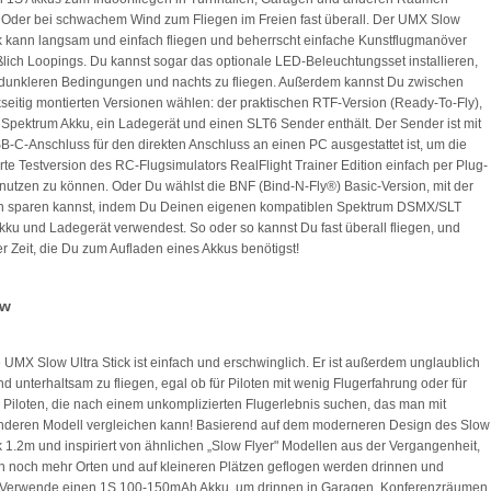
 Oder bei schwachem Wind zum Fliegen im Freien fast überall. Der UMX Slow
ck kann langsam und einfach fliegen und beherrscht einfache Kunstflugmanöver
ßlich Loopings. Du kannst sogar das optionale LED-Beleuchtungsset installieren,
dunkleren Bedingungen und nachts zu fliegen. Außerdem kannst Du zwischen
seitig montierten Versionen wählen: der praktischen RTF-Version (Ready-To-Fly),
 Spektrum Akku, ein Ladegerät und einen SLT6 Sender enthält. Der Sender ist mit
-C-Anschluss für den direkten Anschluss an einen PC ausgestattet ist, um die
erte Testversion des RC-Flugsimulators RealFlight Trainer Edition einfach per Plug-
nutzen zu können. Oder Du wählst die BNF (Bind-N-Fly®) Basic-Version, mit der
n sparen kannst, indem Du Deinen eigenen kompatiblen Spektrum DSMX/SLT
kku und Ladegerät verwendest. So oder so kannst Du fast überall fliegen, und
er Zeit, die Du zum Aufladen eines Akkus benötigst!
ew
te UMX Slow Ultra Stick ist einfach und erschwinglich. Er ist außerdem unglaublich
nd unterhaltsam zu fliegen, egal ob für Piloten mit wenig Flugerfahrung oder für
 Piloten, die nach einem unkomplizierten Flugerlebnis suchen, das man mit
nderen Modell vergleichen kann! Basierend auf dem moderneren Design des Slow
ck 1.2m und inspiriert von ähnlichen „Slow Flyer" Modellen aus der Vergangenheit,
n noch mehr Orten und auf kleineren Plätzen geflogen werden drinnen und
 Verwende einen 1S 100-150mAh Akku, um drinnen in Garagen, Konferenzräumen