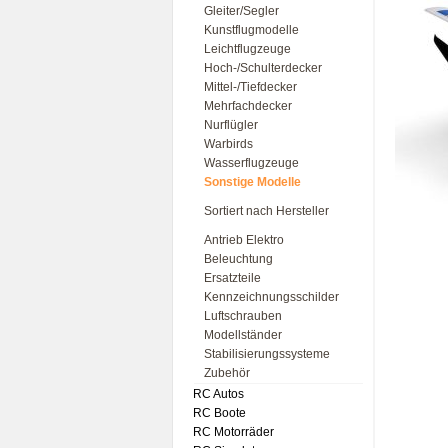
Gleiter/Segler
Kunstflugmodelle
Leichtflugzeuge
Hoch-/Schulterdecker
Mittel-/Tiefdecker
Mehrfachdecker
Nurflügler
Warbirds
Wasserflugzeuge
Sonstige Modelle
Sortiert nach Hersteller
Antrieb Elektro
Beleuchtung
Ersatzteile
Kennzeichnungsschilder
Luftschrauben
Modellständer
Stabilisierungssysteme
Zubehör
RC Autos
RC Boote
RC Motorräder