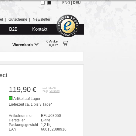
ENG
|
DEU
el
|
Gutscheine
|
Newsletter
B2B
Kontakt
0 Artikel
Warenkorb
0,00 €
ect
119,90
€
inkl. MwSt.
zzgl.
Versand
Artikel auf Lager
Lieferzeit ca. 1 bis 3 Tage*
Artikelnummer
EFLU03050
Hersteller
E-flite
Packungsgewicht
1,2 Kg
EAN
660132888916