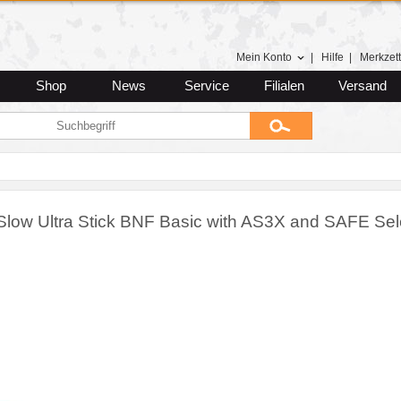
Mein Konto
|
Hilfe
|
Merkzett
Shop
News
Service
Filialen
Versand
low Ultra Stick BNF Basic with AS3X and SAFE Sel