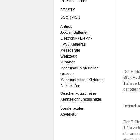
RC Simulatoren
BEASTX
SCORPION
Antrieb
Akkus / Batterien
Elektronik / Elektrik
FPV / Kameras
Messgeräte
Werkzeug
Zubehör
Modellbau-Materialien
Der E-fli
Outdoor
Stick Mod
Merchandising / Kleidung
1.2m verk
Fachlektüre
geflogen
Geschenkgutscheine
Kennzeichnungsschilder
Introdu
Sonderposten
Abverkauf
Der E-fli
1.2m verkl
der an no
Reihe vo