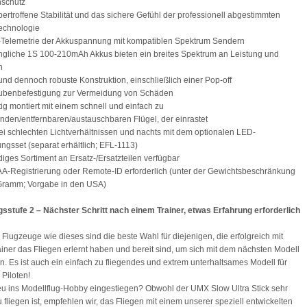
nschutz
bertroffene Stabilität und das sichere Gefühl der professionell abgestimmten
chnologie
t-Telemetrie der Akkuspannung mit kompatiblen Spektrum Sendern
ngliche 1S 100-210mAh Akkus bieten ein breites Spektrum an Leistung und
n
 und dennoch robuste Konstruktion, einschließlich einer Pop-off
aubenbefestigung zur Vermeidung von Schäden
tig montiert mit einem schnell und einfach zu
renden/entfernbaren/austauschbaren Flügel, der einrastet
bei schlechten Lichtverhältnissen und nachts mit dem optionalen LED-
ngsset (separat erhältlich; EFL-1113)
ndiges Sortiment an Ersatz-/Ersatzteilen verfügbar
AA-Registrierung oder Remote-ID erforderlich (unter der Gewichtsbeschränkung
Gramm; Vorgabe in den USA)
sstufe 2 – Nächster Schritt nach einem Trainer, etwas Erfahrung erforderlich
 Flugzeuge wie dieses sind die beste Wahl für diejenigen, die erfolgreich mit
iner das Fliegen erlernt haben und bereit sind, um sich mit dem nächsten Modell
rn. Es ist auch ein einfach zu fliegendes und extrem unterhaltsames Modell für
 Piloten!
eu ins Modellflug-Hobby eingestiegen? Obwohl der UMX Slow Ultra Stick sehr
u fliegen ist, empfehlen wir, das Fliegen mit einem unserer speziell entwickelten