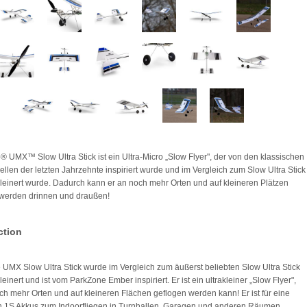
te® UMX™ Slow Ultra Stick ist ein Ultra-Micro „Slow Flyer", der von den klassischen
ellen der letzten Jahrzehnte inspiriert wurde und im Vergleich zum Slow Ultra Stick
leinert wurde. Dadurch kann er an noch mehr Orten und auf kleineren Plätzen
 werden drinnen und draußen!
ction
te UMX Slow Ultra Stick wurde im Vergleich zum äußerst beliebten Slow Ultra Stick
einert und ist vom ParkZone Ember inspiriert. Er ist ein ultrakleiner „Slow Flyer",
ch mehr Orten und auf kleineren Flächen geflogen werden kann! Er ist für eine
n 1S Akkus zum Indoorfliegen in Turnhallen, Garagen und anderen Räumen