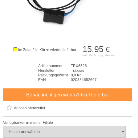
15,95
€
Im Zulauf, in Kürze wieder lieferbar
inkl. MwSt. zzgl.
Versand
Artikelnummer
TRX6526
Hersteller
Traxxas
Packungsgewicht
0,0 Kg
EAN
020334652607
Benachrichtigen wenn Artikel lieferbar
Auf den Merkzettel
Verfügbarkeit in meiner Filiale