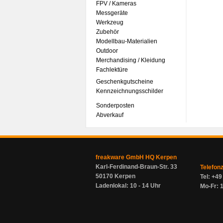
FPV / Kameras
Messgeräte
Werkzeug
Zubehör
Modellbau-Materialien
Outdoor
Merchandising / Kleidung
Fachlektüre
Geschenkgutscheine
Kennzeichnungsschilder
Sonderposten
Abverkauf
freakware GmbH HQ Kerpen
Karl-Ferdinand-Braun-Str. 33
Telefon
50170 Kerpen
Tel: +4
Ladenlokal: 10 - 14 Uhr
Mo-Fr: 1