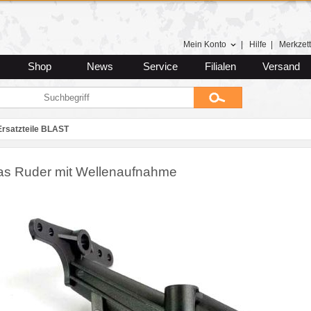
Mein Konto
|
Hilfe
|
Merkzett
Shop
News
Service
Filialen
Versand
Ersatzteile BLAST
as Ruder mit Wellenaufnahme