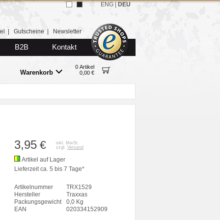
ENG
|
DEU
el
|
Gutscheine
|
Newsletter
B2B
Kontakt
0 Artikel
Warenkorb
0,00 €
3,95
€
inkl. MwSt.
zzgl.
Versand
Artikel auf Lager
Lieferzeit ca. 5 bis 7 Tage*
Artikelnummer
TRX1529
Hersteller
Traxxas
Packungsgewicht
0,0 Kg
EAN
020334152909