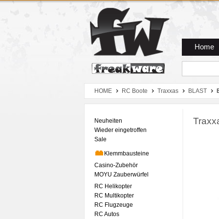
Zum Hauptmenue
Zum Seiteninhalt
Zum Warenkob
Home
HOME
RC Boote
Traxxas
BLAST
Traxx
Neuheiten
Wieder eingetroffen
Sale
Klemmbausteine
Casino-Zubehör
MOYU Zauberwürfel
RC Helikopter
RC Multikopter
RC Flugzeuge
RC Autos