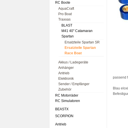
RC Boote
AquaCraft
Pro Boat
Traxxas
BLAST
M41 40" Catamaran
Spartan
Ersatzteile Spartan SR
Ersatzteile Spartan
Race Boat
Akkus / Ladegeräte
Anhänger
Antrieb
passend f
Elektronik
Sender / Empfänger
Blau elox
Zubehör
Befestigu
RC Motorräder
RC Simulatoren
BEASTX
SCORPION
Antrieb