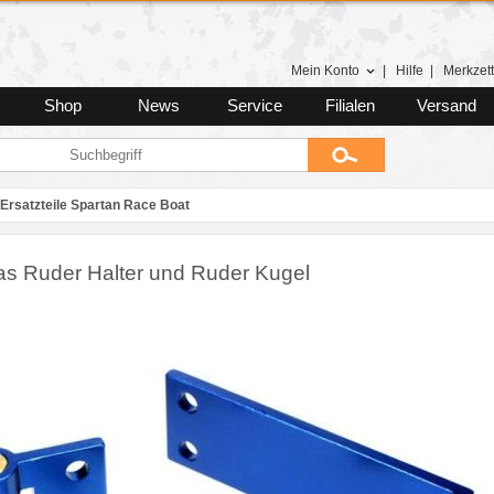
Mein Konto
|
Hilfe
|
Merkzett
Shop
News
Service
Filialen
Versand
Ersatzteile Spartan Race Boat
as Ruder Halter und Ruder Kugel