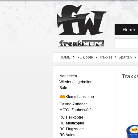
Zum Hauptmenue
Zum Seiteninhalt
Zum Warenkob
Home
HOME
RC Boote
Traxxas
Spartan
Traxx
Neuheiten
Wieder eingetroffen
Sale
Klemmbausteine
Casino-Zubehör
MOYU Zauberwürfel
RC Helikopter
RC Multikopter
RC Flugzeuge
RC Autos