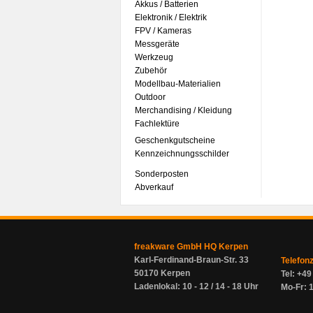
Akkus / Batterien
Elektronik / Elektrik
FPV / Kameras
Messgeräte
Werkzeug
Zubehör
Modellbau-Materialien
Outdoor
Merchandising / Kleidung
Fachlektüre
Geschenkgutscheine
Kennzeichnungsschilder
Sonderposten
Abverkauf
freakware GmbH HQ Kerpen
Karl-Ferdinand-Braun-Str. 33
Telefon
50170 Kerpen
Tel: +4
Ladenlokal: 10 - 12 / 14 - 18 Uhr
Mo-Fr: 1