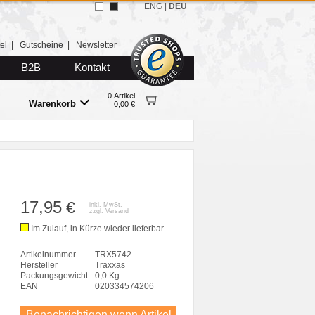
ENG
|
DEU
el
|
Gutscheine
|
Newsletter
B2B
Kontakt
0 Artikel
Warenkorb
0,00 €
17,95
€
inkl. MwSt.
zzgl.
Versand
Im Zulauf, in Kürze wieder lieferbar
Artikelnummer
TRX5742
Hersteller
Traxxas
Packungsgewicht
0,0 Kg
EAN
020334574206
Benachrichtigen wenn Artikel