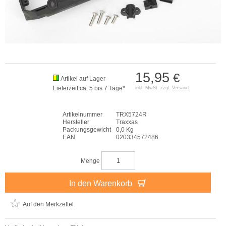
15,95
€
Artikel auf Lager
Lieferzeit ca. 5 bis 7 Tage*
inkl. MwSt. zzgl.
Versand
Artikelnummer
TRX5724R
Hersteller
Traxxas
Packungsgewicht
0,0 Kg
EAN
020334572486
Menge
In den Warenkorb
Auf den Merkzettel