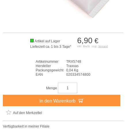
6,90
€
Artikel auf Lager
Lieferzeit ca. 1 bis 3 Tage*
inkl. MwSt. zzgl.
Versand
Artikelnummer
TRX5748
Hersteller
Traxxas
Packungsgewicht
0,04 Kg
EAN
020334574800
Menge
In den Warenkorb
Auf den Merkzettel
Verfügbarkeit in meiner Filiale