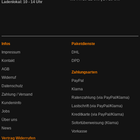
Ladenlokal: 10 - 14 Uhr
Infos
Paketdienste
Impressum
DHL
Kontakt
DPD
AGB
Zahlungsarten
Widerruf
PayPal
Datenschutz
Klarna
Zahlung / Versand
Ratenzahlung (via PayPal/Klarna)
Kundeninfo
Lastschrift (via PayPal/Klarna)
Jobs
Kreditkarte (via PayPal/Klarna)
Über uns
Sofortüberweisung (Klarna)
News
Vorkasse
Vertrag Widerrufen