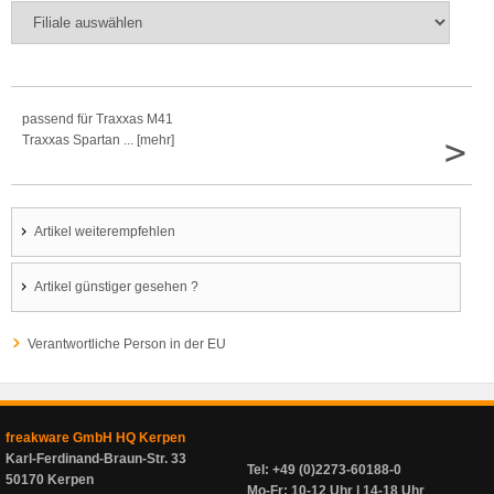
passend für Traxxas M41
>
Traxxas Spartan ... [mehr]
Artikel weiterempfehlen
Artikel günstiger gesehen ?
Verantwortliche Person in der EU
freakware GmbH HQ Kerpen
Karl-Ferdinand-Braun-Str. 33
Tel: +49 (0)2273-60188-0
50170 Kerpen
Mo-Fr: 10-12 Uhr | 14-18 Uhr