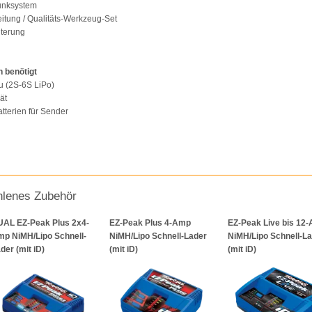
unksystem
eitung / Qualitäts-Werkzeug-Set
lterung
 benötigt
u (2S-6S LiPo)
ät
atterien für Sender
lenes Zubehör
AL EZ-Peak Plus 2x4-
EZ-Peak Plus 4-Amp
EZ-Peak Live bis 12
p NiMH/Lipo Schnell-
NiMH/Lipo Schnell-Lader
NiMH/Lipo Schnell-L
der (mit iD)
(mit iD)
(mit iD)