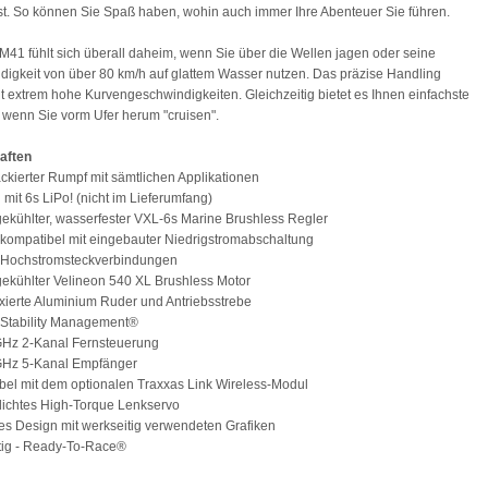
st. So können Sie Spaß haben, wohin auch immer Ihre Abenteuer Sie führen.
41 fühlt sich überall daheim, wenn Sie über die Wellen jagen oder seine
igkeit von über 80 km/h auf glattem Wasser nutzen. Das präzise Handling
t extrem hohe Kurvengeschwindigkeiten. Gleichzeitig bietet es Ihnen einfachste
, wenn Sie vorm Ufer herum "cruisen".
aften
lackierter Rumpf mit sämtlichen Applikationen
 mit 6s LiPo! (nicht im Lieferumfang)
ekühlter, wasserfester VXL-6s Marine Brushless Regler
 kompatibel mit eingebauter Niedrigstromabschaltung
s Hochstromsteckverbindungen
ekühlter Velineon 540 XL Brushless Motor
oxierte Aluminium Ruder und Antriebsstrebe
 Stability Management®
GHz 2-Kanal Fernsteuerung
4GHz 5-Kanal Empfänger
bel mit dem optionalen Traxxas Link Wireless-Modul
dichtes High-Torque Lenkservo
es Design mit werkseitig verwendeten Grafiken
tig - Ready-To-Race®