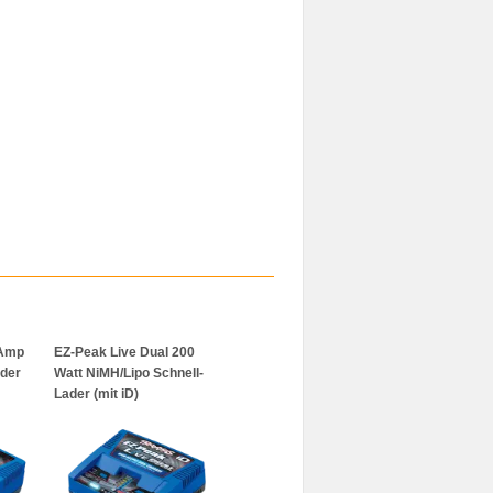
-Amp
EZ-Peak Live Dual 200
Traxxas LiPo 11.1V 3S1P
Traxxas 7
ader
Watt NiMH/Lipo Schnell-
5000mAh 25C iD
5000mAh 2
Lader (mit iD)
Stecker