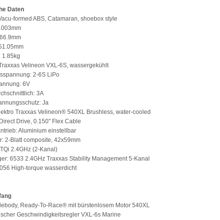
he Daten
Vacu-formed ABS, Catamaran, shoebox style
 1003mm
 266.9mm
151.05mm
: 1.85kg
 Traxxas Velineon VXL-6S, wassergekühlt
gsspannung: 2-6S LiPo
annung: 6V
chschnittlich: 3A
annungsschutz: Ja
elektro Traxxas Velineon® 540XL Brushless, water-cooled
 Direct Drive, 0.150" Flex Cable
ntrieb: Aluminium einstellbar
er: 2-Blatt composite, 42x59mm
 TQi 2.4GHz (2-Kanal)
er: 6533 2.4GHz Traxxas Stability Management 5-Kanal
2056 High-torque wasserdicht
fang
debody, Ready-To-Race® mit bürstenlosem Motor 540XL
nischer Geschwindigkeitsregler VXL-6s Marine