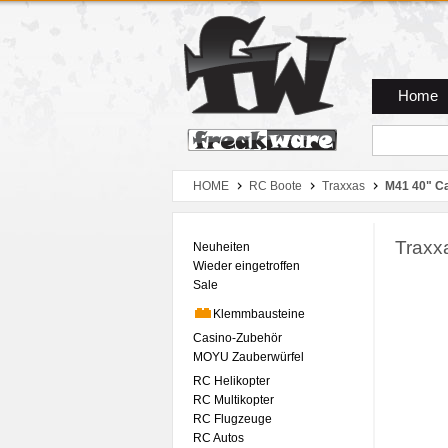
Zum Hauptmenue
Zum Seiteninhalt
Zum Warenkob
Home
HOME
RC Boote
Traxxas
M41 40" C
Traxx
Neuheiten
Wieder eingetroffen
Sale
Klemmbausteine
Casino-Zubehör
MOYU Zauberwürfel
RC Helikopter
RC Multikopter
RC Flugzeuge
RC Autos