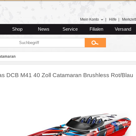
Mein Konto
|
Hilfe
|
Merkzett
Shop
News
Service
Filialen
Versand
atamaran
as DCB M41 40 Zoll Catamaran Brushless Rot/Blau