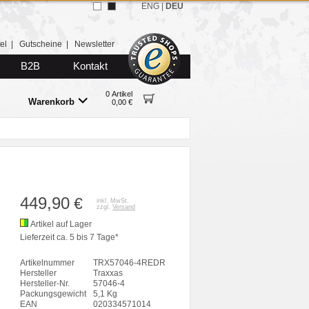
ENG
|
DEU
el
|
Gutscheine
|
Newsletter
B2B
Kontakt
0 Artikel
Warenkorb
0,00 €
449,90
€
inkl. MwSt.
zzgl.
Versand
Artikel auf Lager
Lieferzeit ca. 5 bis 7 Tage*
Artikelnummer
TRX57046-4REDR
Hersteller
Traxxas
Hersteller-Nr.
57046-4
Packungsgewicht
5,1 Kg
EAN
020334571014