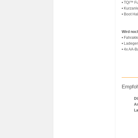
• TQI™ F
• Kurzanl
• Boot Ha
Wird noch
• Fahrakk
• Ladeger
• 4x AA-B
Empfoh
DU
Am
La