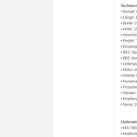
Technisc
• Rumpf: 
• Länge:
• Breite:
• Höhe: 
• Gewicht
• Regler:
• Eingan
• BEC-Sp
• BEC-dur
• Untersp
• Motor: 
• Antrieb:
• Aussena
• Propell
• Sender:
• Empfäng
• Servo: 
Lieferum
• M41 Wi
• elektro