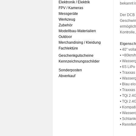
Elektronik / Elektrik
bekannt i
FPV / Kameras
Messgeräte
Der DCB M
Werkzeug
Geschwind
Zubehör
ermöglich
Modellbau-Materialien
Kontrolle
Outdoor
Merchandising / Kleidung
Eigensch
Fachlektüre
• 40" vol
• +80km/h
Geschenkgutscheine
• Wasserg
Kennzeichnungsschilder
• 6S LiPo
Sonderposten
• Traxxa
Abverkauf
• Wasserg
• Blau el
• Traxxas
• TQi 2.4
• TQi 2.
• Kompati
• Wasser
• Schlank
• Rennfer