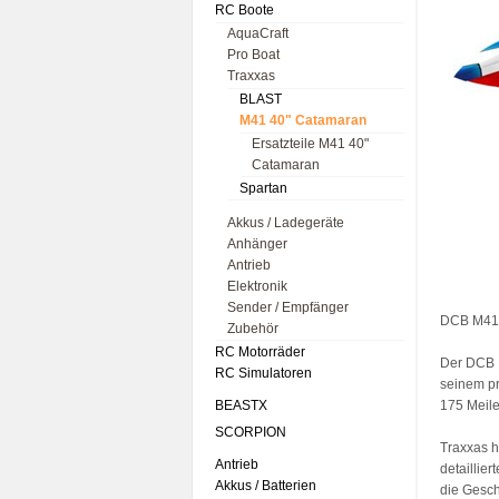
RC Boote
AquaCraft
Pro Boat
Traxxas
BLAST
M41 40" Catamaran
Ersatzteile M41 40"
Catamaran
Spartan
Akkus / Ladegeräte
Anhänger
Antrieb
Elektronik
Sender / Empfänger
DCB M41 
Zubehör
RC Motorräder
Der DCB M
RC Simulatoren
seinem pr
BEASTX
175 Meile
SCORPION
Traxxas h
Antrieb
detaillie
Akkus / Batterien
die Geschw