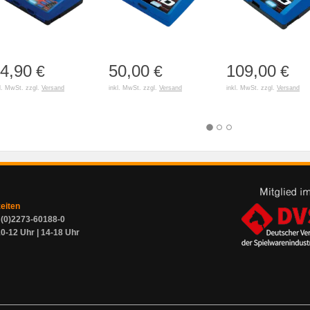
4,90
50,00
109,00
€
€
€
l. MwSt. zzgl.
Versand
inkl. MwSt. zzgl.
Versand
inkl. MwSt. zzgl.
Versand
zeiten
9 (0)2273-60188-0
0-12 Uhr | 14-18 Uhr