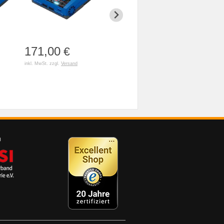
171,00
79,90
59,90
€
€
inkl. MwSt. zzgl.
Versand
inkl. MwSt. zzgl.
Versand
inkl. MwSt. z