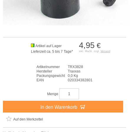
4,95
€
Artikel auf Lager
Lieferzeit ca. 5 bis 7 Tage*
inkl. MwSt. zzgl.
Versand
Artikelnummer
TRX3828
Hersteller
Traxxas
Packungsgewicht
0,0 Kg
EAN
020334382801
Menge
In den Warenkorb
Auf den Merkzettel