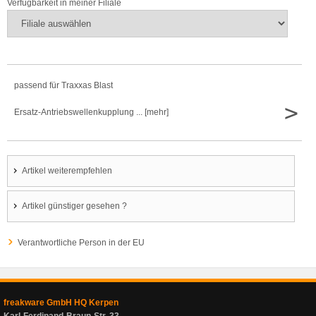
Verfügbarkeit in meiner Filiale
passend für Traxxas Blast
>
Ersatz-Antriebswellenkupplung ... [mehr]
Artikel weiterempfehlen
Artikel günstiger gesehen ?
Verantwortliche Person in der EU
freakware GmbH HQ Kerpen
Karl-Ferdinand-Braun-Str. 33